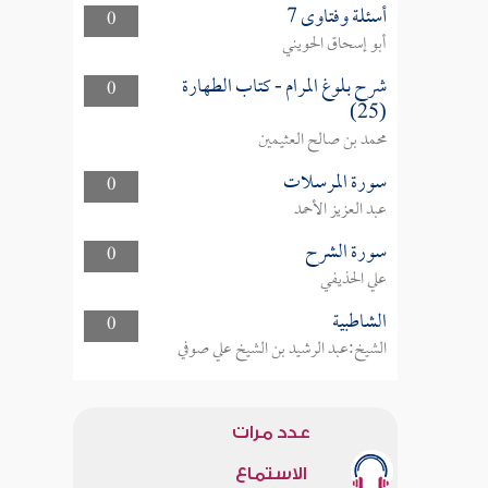
أسئلة وفتاوى 7
0
أبو إسحاق الحويني
شرح بلوغ المرام - كتاب الطهارة
0
(25)
محمد بن صالح العثيمين
سورة المرسلات
0
عبد العزيز الأحمد
سورة الشرح
0
علي الحذيفي
الشاطبية
0
الشيخ:عبد الرشيد بن الشيخ علي صوفي
عدد مرات
الاستماع