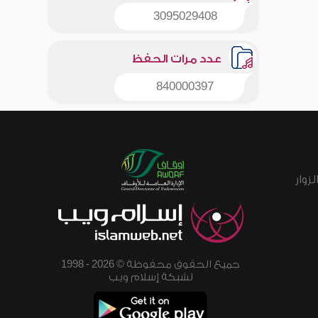
3095029408
عدد مرات الحفظ
840000397
زوار
جميع الحقوق محفوظة © 2026 - 1998
لشبكة إسلام ويب