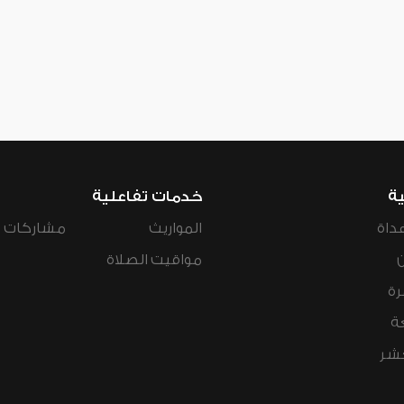
ية
خدمات تفاعلية
داة
المواريث
مشاركات ال
مواقيت الصلاة
رة
ة
عشر