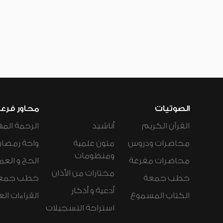
الصوتيات
محاور فرع
القرآن الكريم
أناشيد
الرحمة المه
محاضرات ودروس
متون علمية
واحة رمضان
ومنظومات
محاضرات مفرغة
الحج و العم
مختارات من الأذان
خطب جمعة
خطب جمع
أدعية و أذكار
الكتاب المسموع
القراءات ال
استراحة التسجيلات