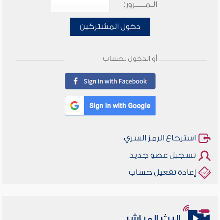
الـمـــــرور:
دخول المشتركين
أو الدخول بحساب
استرجاع الرمز السري
تسجيل عضو جديد
إعادة تفعيل حساب
البث المباشر