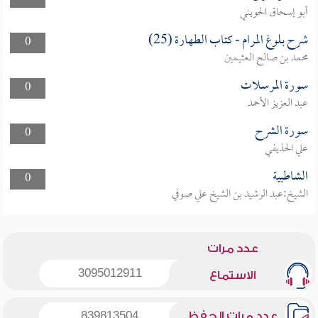
أبو إسحاق الحويني
شرح بلوغ المرام - كتاب الطهارة (25)
0
محمد بن صالح العثيمين
سورة المرسلات
0
عبد العزيز الأحمد
سورة الشرح
0
علي الحذيفي
الشاطبية
0
الشيخ:عبد الرشيد بن الشيخ علي صوفي
عدد مرات
3095012911
الاستماع
عدد مرات الحفظ
839813504