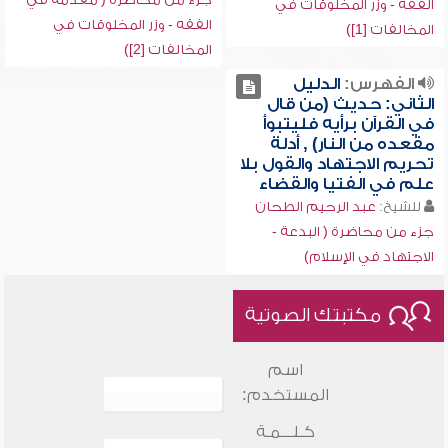
الفقه - وزر المخلوقات في
الفقه - وزر المخلوقات في
المخالفات [1])
المخالفات [2])
الفهرس:
الدليل
الثاني: حديث (من قال
في القرآن برأيه فليتبوأ
مقعده من النار) , أدلة
تحريم الاجتهاد والقول بلا
علم في الفتيا والقضاء
للشيخ:
عبد الرحيم الطحان
جزء من محاضرة ( البدعة -
الاجتهاد في الإسلام)
مكتبتك الصوتية
اسم
المستخدم:
كـلـــمـة