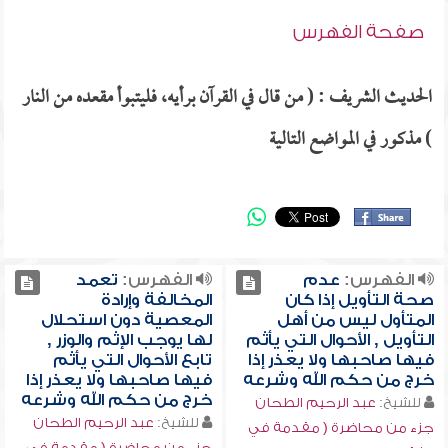
صفحة الفهرس
الحديث الشريف : ( من قال في القرآن برأيه، فليتبوأ مقعده من النار
) مذكور في المواضع التالية
الفهرس:
عدم
الفهرس:
تعمد
صحة التأويل إذا كان
المخالفة وإرادة
المتأول ليس من أهل
المعصية دون استحلال
التأويل , الأحوال التي يأثم
لها يوجب الإثم والوزر ,
فيها صاحبها ولا يعذر إذا
تابع الأحوال التي يأثم
خرج من حكم الله وشرعه
فيها صاحبها ولا يعذر إذا
خرج من حكم الله وشرعه
للشيخ:
عبد الرحيم الطحان
للشيخ:
عبد الرحيم الطحان
جزء من محاضرة ( مقدمة في
جزء من محاضرة ( مقدمة في