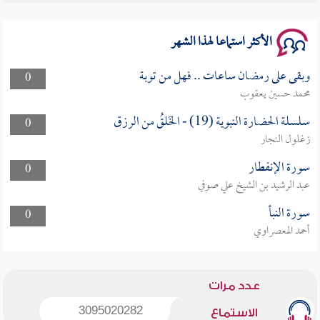
سلسلة محاضرات نفحات رمضانية 1444هـ
الأكثر استماعا لهذا الشهر
وبقى على رمضان ساعات .. فهل من توبة
0
محمد حسين يعقوب
سلسلة الحضارة النبوية (19) - الخَلقُ من الرزق
0
زغلول النجار
سورة الإنفطار
0
عبد الرشيد بن الشيخ علي صوفي
سورة النبأ
0
أحمد المعصراوي
عدد مرات
3095020282
الاستماع