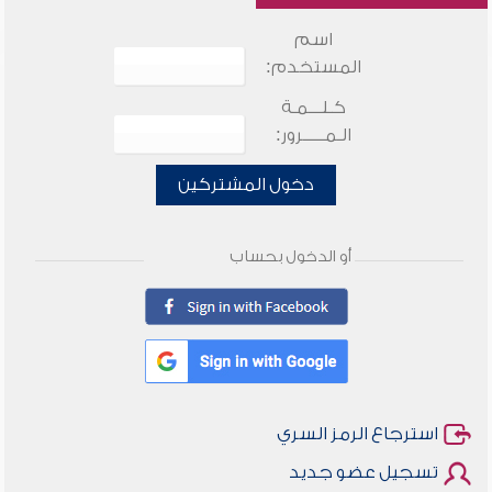
اسم
المستخدم:
كـلـــمـة
الـمـــــرور:
دخول المشتركين
أو الدخول بحساب
استرجاع الرمز السري
تسجيل عضو جديد