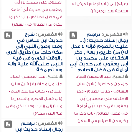
الاختلاف على محمد بن أبي
رعيته) إلى (باب الإمام تعرض له
يعقوب في حديث أبي أمامة
الحاجة بعد الإقامة))
في فضل الصائم - باب ذكر ما
يكره من الصيام في السفر)
الفهرس:
تراجم
الفهرس:
شرح
رجال إسناد حديث: (...
حديث ابن عباس في
عليك بالصوم فإنه لا عدل
وقت وصول النبي إلى
له) من طريق رابعة , ذكر
مكة حاجاً من طريق أخرى
الاختلاف على محمد بن
, الوقت الذي وافى فيه
أبي يعقوب في حديث أبي
النبي صلى الله عليه وآله
أمامة في فضل الصائم
وسلم مكة
للشيخ:
عبد المحسن العباد
للشيخ:
عبد المحسن العباد
جزء من محاضرة ( شرح سنن
جزء من محاضرة ( شرح سنن
النسائي - كتاب الصيام - ذكر
النسائي - كتاب مناسك الحج -
الاختلاف على محمد بن أبي
(باب غسل المحرم بالسدر إذا
يعقوب في حديث أبي أمامة
مات) إلى (باب الوقت الذي وافى
في فضل الصائم - باب ذكر ما
فيه النبي مكة))
يكره من الصيام في السفر)
الفهرس:
تراجم
رجال إسناد حديث ابن