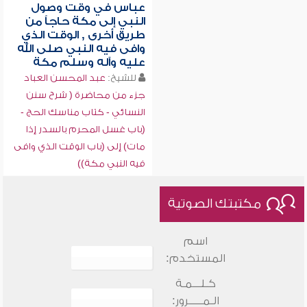
عباس في وقت وصول
النبي إلى مكة حاجاً من
طريق أخرى , الوقت الذي
وافى فيه النبي صلى الله
عليه وآله وسلم مكة
للشيخ:
عبد المحسن العباد
جزء من محاضرة ( شرح سنن
النسائي - كتاب مناسك الحج -
(باب غسل المحرم بالسدر إذا
مات) إلى (باب الوقت الذي وافى
فيه النبي مكة))
مكتبتك الصوتية
اسم
المستخدم:
كـلـــمـة
الـمـــــرور: