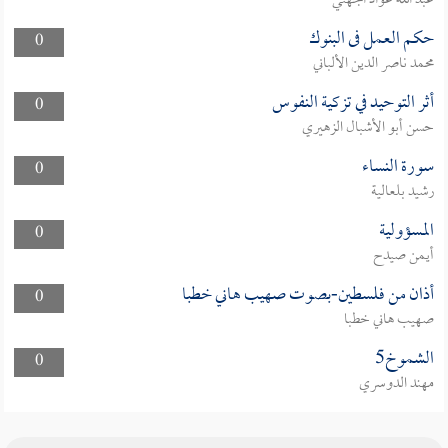
عبد الله عواد الجهني
حكم العمل فى البنوك
0
محمد ناصر الدين الألباني
أثر التوحيد في تزكية النفوس
0
حسن أبو الأشبال الزهيري
سورة النساء
0
رشيد بلعالية
المسؤولية
0
أيمن صيدح
أذان من فلسطين-بصوت صهيب هاني خطبا
0
صهيب هاني خطبا
الشموخ5
0
مهند الدوسري