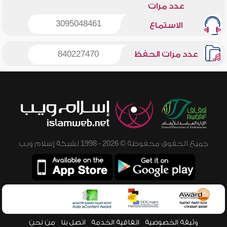
عدد مرات
3095048461
الاستماع
عدد مرات الحفظ
840227470
جميع الحقوق محفوظة © 2026 - 1998 لشبكة إسلام ويب
وثيقة الخصوصية
اتفاقية الخدمة
اتصل بنا
من نحن