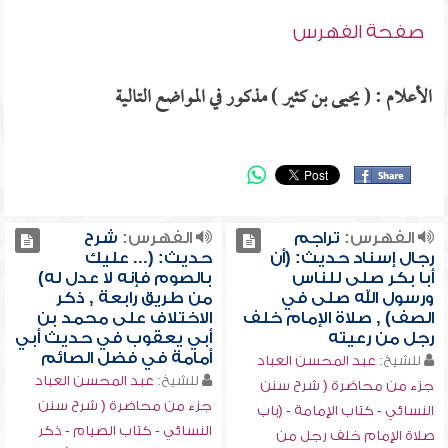
صفحة الفهرس
الأعلام : ( يحيى بن كثير ) مذكور في المواضع التالية
الفهرس:
تراجم
الفهرس:
شرح
رجال إسناد حديث: (أن
حديث: (... عليك
أبا بكر صلى للناس
بالصوم فإنه لا عدل له)
ورسول الله صلى في
من طريق رابعة , ذكر
الصف) , صلاة الإمام خلف
الاختلاف على محمد بن
رجل من رعيته
أبي يعقوب في حديث أبي
أمامة في فضل الصائم
للشيخ:
عبد المحسن العباد
للشيخ:
عبد المحسن العباد
جزء من محاضرة ( شرح سنن
جزء من محاضرة ( شرح سنن
النسائي - كتاب الإمامة - (باب
النسائي - كتاب الصيام - ذكر
صلاة الإمام خلف رجل من