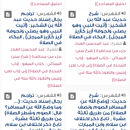
تخليق المساجد))
تخليق المساجد))
الفهرس:
شرح
الفهرس:
تراجم
حديث عبد الله بن
رجال إسناد حديث عبد
الشخير: (أتيت النبي وهو
الله بن الشخير: (أتيت
يصلي ولجوفه أزيز كأزيز
النبي وهو يصلي ولجوفه
المرجل) , البكاء في الصلاة
أزيز كأزيز المرجل) , البكاء
في الصلاة
للشيخ:
عبد المحسن العباد
للشيخ:
عبد المحسن العباد
جزء من محاضرة ( شرح سنن
جزء من محاضرة ( شرح سنن
النسائي - كتاب السهو - (باب
النسائي - كتاب السهو - (باب
التنحنح في الصلاة) إلى (باب لعن
التنحنح في الصلاة) إلى (باب لعن
إبليس والتعوذ بالله منه في
إبليس والتعوذ بالله منه في
الصلاة))
الصلاة))
الفهرس:
شرح
الفهرس:
تراجم
حديث: (وضع الله عن
رجال إسناد حديث: (...
المسافر الصوم ونصف
وما وضع الله عن المسافر؟
الصلاة) من طريق ثالثة
قال: الصوم وشطر الصلاة)
عشرة , تابع ذكر اختلاف
من طريق ثالثة عشرة ,
ابن سلام وابن المبارك
تابع ذكر اختلاف ابن سلام