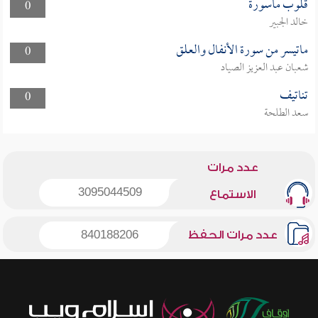
قلوب مأسورة
0
خالد الجبير
ماتيسر من سورة الأنفال والعلق
0
شعبان عبد العزيز الصياد
تناتيف
0
سعد الطلحة
عدد مرات
3095044509
الاستماع
عدد مرات الحفظ
840188206