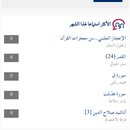
سلسلة محاضرات نفحات رمضانية 1444هـ
الأكثر استماعا لهذا الشهر
الإعجاز العلمي...من معجزات القرآن
0
زغلول النجار
القدر (24)
0
سفر الحوالي
سورة ق
0
محمد ركابي
سورة فصّلت
0
ياسر سلامة
أناشيد صلاح الدين [3]
0
فرقة الاعتصام