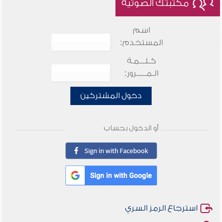
مكتبتك الصوتية
اسم
المستخدم:
كـلـــمـة
الـمـــــرور:
دخول المشتركين
أو الدخول بحساب
استرجاع الرمز السري