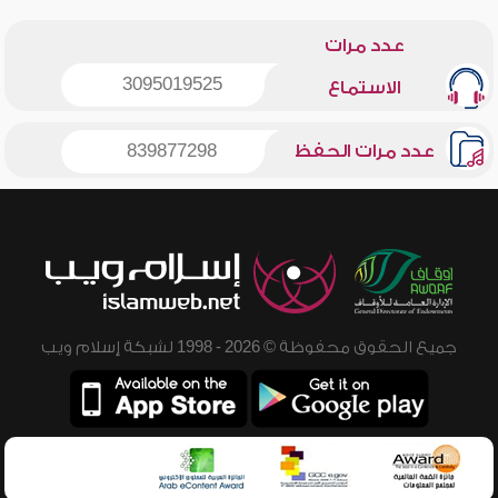
عدد مرات
3095019525
الاستماع
عدد مرات الحفظ
839877298
جميع الحقوق محفوظة © 2026 - 1998 لشبكة إسلام ويب