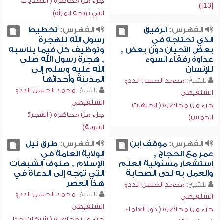
جزء من محاضرة ( التحديات
[13])
التي تواجه المرأة)
الفهرس:
الرفيق
الفهرس:
تخطيط
الذي تحتاجه في
رسول الله للهجرة
بعض الأحيان دون بعض ,
وتوظيف كل فيما يناسبه
عداوة رفقاء السوء
, هجرة رسول الله صلى
للإنسان
الله عليه وسلم إلى
المدينة وأحداثها
للشيخ:
محمد الحسن الددو
للشيخ:
محمد الحسن الددو
الشنقيطي
الشنقيطي
جزء من محاضرة ( الجبهات
جزء من محاضرة ( الهجرة
الخمس)
النبوية)
الفهرس:
موقف ابن
الفهرس:
طرق نيل
عمر مع الحجاج ,
الولاية العامة في
استشعار مسئولية العلم
الإسلام , صنوف الشبهات
والعمل به لدى الصحابة
التي توجه إلى الدعاة في
هذا العصر
للشيخ:
محمد الحسن الددو
للشيخ:
محمد الحسن الددو
الشنقيطي
الشنقيطي
جزء من محاضرة ( دور العلماء
جزء من محاضرة ( شبهات حول