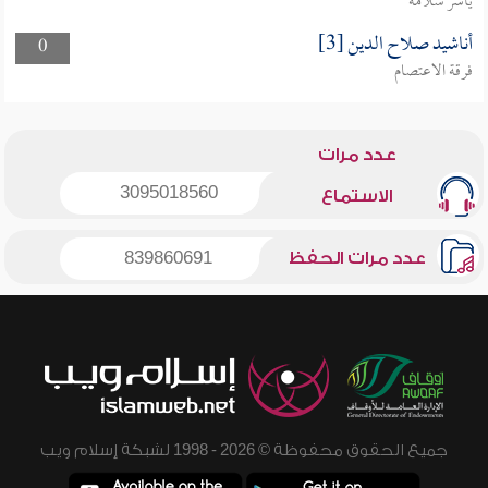
ياسر سلامة
أناشيد صلاح الدين [3]
0
فرقة الاعتصام
عدد مرات
3095018560
الاستماع
عدد مرات الحفظ
839860691
جميع الحقوق محفوظة © 2026 - 1998 لشبكة إسلام ويب