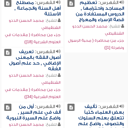
الفهرس:
تعظيم
الفهرس:
مصطلح
المساجد واحترامها ,
أهل السنة والجماعة ,
الدروس المستفادة من
الأسئلة
قصة الإسراء والمعراج
للشيخ:
محمد الحسن الددو
للشيخ:
محمد الحسن الددو
الشنقيطي
الشنقيطي
جزء من محاضرة ( مقدمات في
جزء من محاضرة ( محبة الرسول
العلوم الشرعية [18])
ونصرته [1])
الفهرس:
تعريف
أصول الفقه بالمعنى
الإضافي , حد علم أصول
الفقه
للشيخ:
محمد الحسن الددو
الشنقيطي
جزء من محاضرة ( مقدمات في
العلوم الشرعية [34])
الفهرس:
تأليف
الفهرس:
أول من
بعض العلماء كتباً
ألف في علم السير ,
تتعلق بعلم السلوك
واضع علم السيرة النبوية
والتصوف , واضع علم
للشيخ:
محمد الحسن الددو