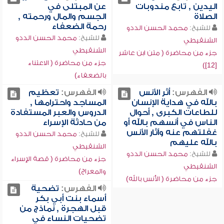
اليدين , تابع مندوبات
عن المبتلى في
الصلاة
الجسم والمال ورحمته ,
رحمة الضعفاء
للشيخ:
محمد الحسن الددو
للشيخ:
محمد الحسن الددو
الشنقيطي
الشنقيطي
جزء من محاضرة ( متن ابن عاشر
جزء من محاضرة ( الاعتناء
[12])
بالضعفاء)
الفهرس:
أثر الأنس
الفهرس:
تعظيم
بالله في هداية الإنسان
المساجد واحترامها ,
للطاعات الكبرى , أحوال
الدروس والعبر المستفادة
الناس في أنسهم بالله أو
من حادثة الإسراء
غفلتهم عنه وآثار الأنس
للشيخ:
محمد الحسن الددو
بالله عليهم
الشنقيطي
للشيخ:
محمد الحسن الددو
جزء من محاضرة ( قصة الإسراء
الشنقيطي
والمعراج)
جزء من محاضرة ( الأنس بالله)
الفهرس:
تضحية
أسماء بنت أبي بكر
قبل الهجرة , نماذج من
تضحيات النساء في