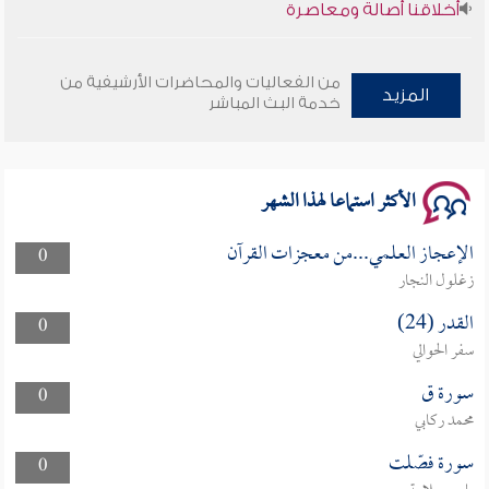
وأمنهم من خوف 9
من الفعاليات والمحاضرات الأرشيفية من
المزيد
سلسلة محاضرات نفحات رمضانية 1444هـ
خدمة البث المباشر
الأكثر استماعا لهذا الشهر
الإعجاز العلمي...من معجزات القرآن
0
زغلول النجار
القدر (24)
0
سفر الحوالي
سورة ق
0
محمد ركابي
سورة فصّلت
0