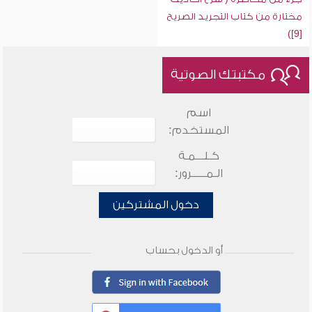
مختارة من كتاب التجريد الصريح
[9])
مكتبتك الصوتية
اسم
المستخدم:
كـلـــمـة
الـمـــــرور:
دخول المشتركين
أو الدخول بحساب