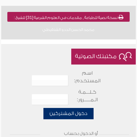
نسخة نصية للطباعة , مقدمات في العلوم الشرعية [31] للشيخ :
محمد الحسن الددو الشنقيطي
مكتبتك الصوتية
اسم
المستخدم:
كـلـــمـة
الـمـــــرور:
دخول المشتركين
أو الدخول بحساب