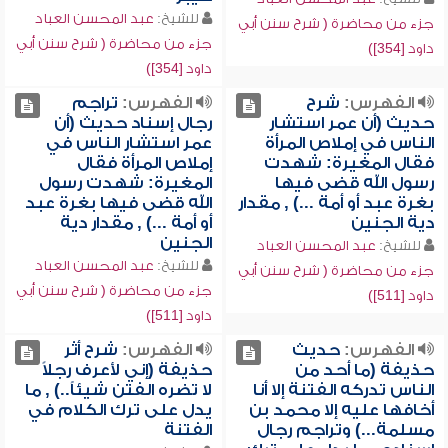
للشيخ:
عبد المحسن العباد
جزء من محاضرة ( شرح سنن أبي
جزء من محاضرة ( شرح سنن أبي
داود [354])
داود [354])
الفهرس:
شرح
الفهرس:
تراجم
حديث (أن عمر استشار
رجال إسناد حديث (أن
الناس في إملاص المرأة
عمر استشار الناس في
فقال المغيرة: شهدت
إملاص المرأة فقال
رسول الله قضى فيها
المغيرة: شهدت رسول
بغرة عبد أو أمة ...) , مقدار
الله قضى فيها بغرة عبد
دية الجنين
أو أمة ...) , مقدار دية
الجنين
للشيخ:
عبد المحسن العباد
للشيخ:
عبد المحسن العباد
جزء من محاضرة ( شرح سنن أبي
جزء من محاضرة ( شرح سنن أبي
داود [511])
داود [511])
الفهرس:
حديث
الفهرس:
شرح أثر
حذيفة (ما أحد من
حذيفة (إني لأعرف رجلاً
الناس تدركه الفتنة إلا أنا
لا تضره الفتن شيئاً..) , ما
أخافها عليه إلا محمد بن
يدل على ترك الكلام في
مسلمة...) وتراجم رجال
الفتنة