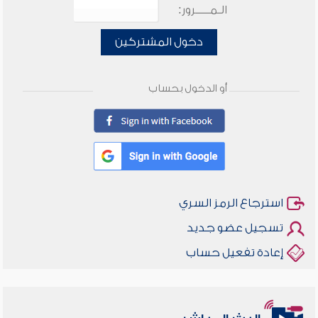
الـمـــــرور:
دخول المشتركين
أو الدخول بحساب
استرجاع الرمز السري
تسجيل عضو جديد
إعادة تفعيل حساب