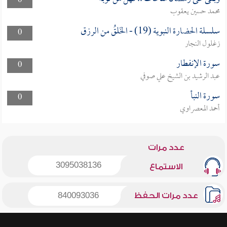
0
محمد حسين يعقوب
سلسلة الحضارة النبوية (19) - الخَلقُ من الرزق
0
زغلول النجار
سورة الإنفطار
0
عبد الرشيد بن الشيخ علي صوفي
سورة النبأ
0
أحمد المعصراوي
عدد مرات
3095038136
الاستماع
عدد مرات الحفظ
840093036