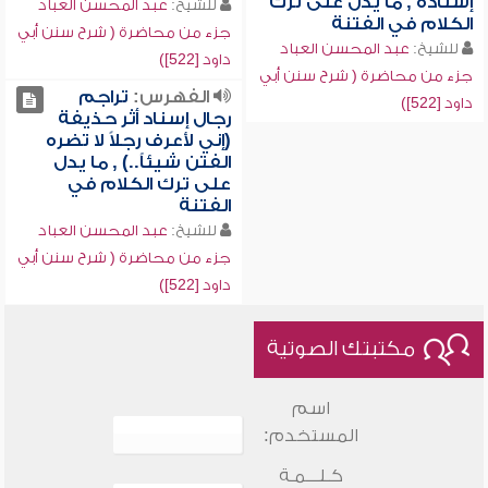
إسناده , ما يدل على ترك
للشيخ:
عبد المحسن العباد
الكلام في الفتنة
جزء من محاضرة ( شرح سنن أبي
للشيخ:
عبد المحسن العباد
داود [522])
جزء من محاضرة ( شرح سنن أبي
الفهرس:
تراجم
داود [522])
رجال إسناد أثر حذيفة
(إني لأعرف رجلاً لا تضره
الفتن شيئاً..) , ما يدل
على ترك الكلام في
الفتنة
للشيخ:
عبد المحسن العباد
جزء من محاضرة ( شرح سنن أبي
داود [522])
مكتبتك الصوتية
اسم
المستخدم:
كـلـــمـة