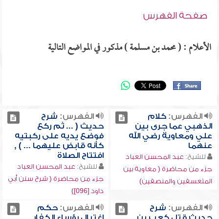
صفحة الفهرس
الأعلام : ( محمد بن مسلمة ) مذكور في المواضع التالية
الفهرس:
كلام
الفهرس:
شرح
الذهبي عما جرى بين
حديث ( ... ثم ركع
علي ومعاوية رضي الله
فوضع يديه على ركبتيه
عنهما
كأنه قابض عليهما ... ) ,
افتتاح الصلاة
للشيخ:
عبد المحسن العباد
للشيخ:
عبد المحسن العباد
جزء من محاضرة ( معاوية بين
جزء من محاضرة ( شرح سنن أبي
المتعسفين والمنصفين)
داود [096])
الفهرس:
شرح
الفهرس:
حكم
حديث قتل كعب بن
اغتيال رؤساء الكفار ,