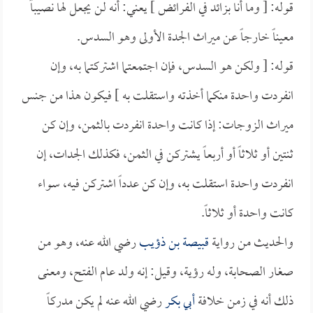
قوله: [ وما أنا بزائد في الفرائض ] يعني: أنه لن يجعل لها نصيباً
معيناً خارجاً عن ميراث الجدة الأولى وهو السدس.
قوله: [ ولكن هو السدس، فإن اجتمعتما اشتركتما به، وإن
انفردت واحدة منكما أخذته واستقلت به ] فيكون هذا من جنس
ميراث الزوجات: إذا كانت واحدة انفردت بالثمن، وإن كن
ثنتين أو ثلاثاً أو أربعاً يشتركن في الثمن، فكذلك الجدات، إن
انفردت واحدة استقلت به، وإن كن عدداً اشتركن فيه، سواء
كانت واحدة أو ثلاثاً.
والحديث من رواية
قبيصة بن ذؤيب
رضي الله عنه، وهو من
صغار الصحابة، وله رؤية، وقيل: إنه ولد عام الفتح، ومعنى
ذلك أنه في زمن خلافة
أبي بكر
رضي الله عنه لم يكن مدركاً