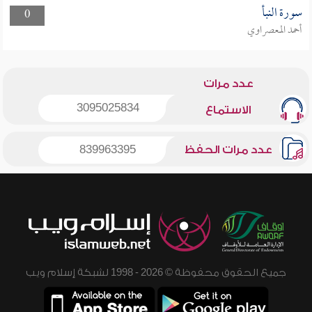
سورة النبأ
0
أحمد المعصراوي
عدد مرات
3095025834
الاستماع
عدد مرات الحفظ
839963395
جميع الحقوق محفوظة © 2026 - 1998 لشبكة إسلام ويب