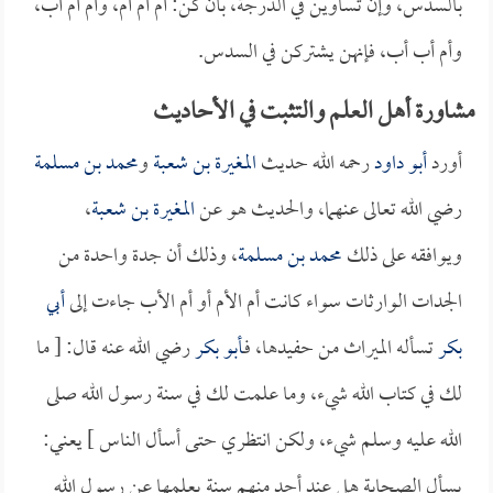
بالسدس، وإن تساوين في الدرجة، بأن كن: أم أم أم، وأم أم أب،
وأم أب أب، فإنهن يشتركن في السدس.
مشاورة أهل العلم والتثبت في الأحاديث
أورد
أبو داود
رحمه الله حديث
المغيرة بن شعبة
و
محمد بن مسلمة
رضي الله تعالى عنهما، والحديث هو عن
المغيرة بن شعبة
،
ويوافقه على ذلك
محمد بن مسلمة
، وذلك أن جدة واحدة من
الجدات الوارثات سواء كانت أم الأم أو أم الأب جاءت إلى
أبي
بكر
تسأله الميراث من حفيدها، فـ
أبو بكر
رضي الله عنه قال: [ ما
لك في كتاب الله شيء، وما علمت لك في سنة رسول الله صلى
الله عليه وسلم شيء، ولكن انتظري حتى أسأل الناس ] يعني:
يسأل الصحابة هل عند أحد منهم سنة يعلمها عن رسول الله