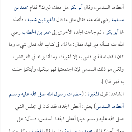
أعطاها السدس، وقال
أبو بكر
هل معك غيرك؟ فقام
محمد بن
مسلمة
رضي الله عنه فقال مثل ما قال
المغيرة بن شعبة
، فأنفذه
لها
أبو بكر
، ثم جاءت الجدة الأخرى إلى
عمر بن الخطاب
رضي
الله عنه تسأله ميراثها، فقال: ما لك في كتاب الله تعالى شيء، وما
كان القضاء الذي قضي به إلا لغيرك، وما أنا بزائد في الفرائض،
ولكن هو ذلك السدس فإن اجتمعتما فهو بينكما، وأيتكما خلت
به فهو لها) ].
الشاهد: قول
المغيرة
: (
حضرت رسول الله صلى الله عليه وسلم
أعطاها السدس
) يعني: أعطى الجدة، فقد كان في مجلس النبي
صلى الله عليه وسلم حينما أعطى الجدة السدس، فسأل: هل
معك أحد؟ فقال
محمد بن مسلمة
مثل ما قال
المغيرة
، وكل منهما