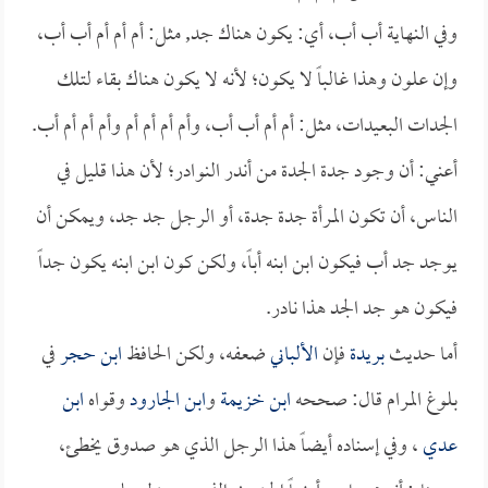
وفي النهاية أب أب، أي: يكون هناك جد, مثل: أم أم أم أب أب،
وإن علون وهذا غالباً لا يكون؛ لأنه لا يكون هناك بقاء لتلك
الجدات البعيدات، مثل: أم أم أب أب، وأم أم أم أم وأم أم أم أب.
أعني: أن وجود جدة الجدة من أندر النوادر؛ لأن هذا قليل في
الناس، أن تكون المرأة جدة جدة، أو الرجل جد جد، ويمكن أن
يوجد جد أب فيكون ابن ابنه أباً، ولكن كون ابن ابنه يكون جداً
فيكون هو جد الجد هذا نادر.
أما حديث
بريدة
فإن
الألباني
ضعفه، ولكن الحافظ
ابن حجر
في
بلوغ المرام قال: صححه
ابن خزيمة
و
ابن الجارود
وقواه
ابن
عدي
، وفي إسناده أيضاً هذا الرجل الذي هو صدوق يخطئ،