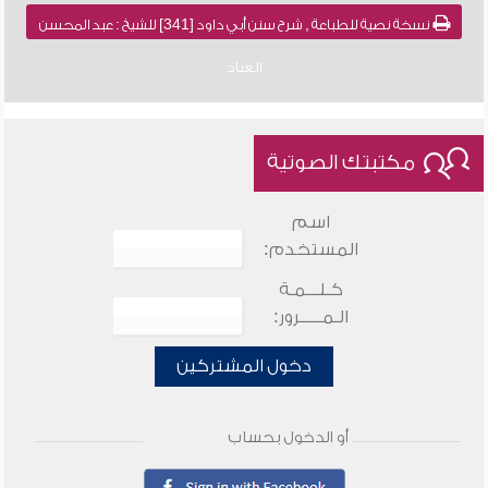
نسخة نصية للطباعة , شرح سنن أبي داود [341] للشيخ : عبد المحسن
العباد
مكتبتك الصوتية
اسم
المستخدم:
كـلـــمـة
الـمـــــرور:
دخول المشتركين
أو الدخول بحساب