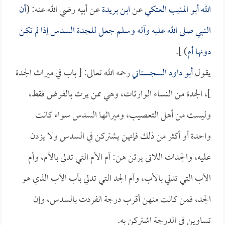
الله أبو المنيب العتكي
عن
ابن بريدة
عن أبيه رضي الله عنه: (
أن
النبي صلى الله عليه وآله وسلم جعل للجدة السدس إذا لم تكن
دونها أم
) ].
يقول
أبو داود السجستاني
رحمه الله تعالى: [ باب في ميراث الجدة
]، الجدة من النساء الوارثات، وهي ممن يرث بالفرض فقط،
وليست من أهل التعصيب، وميراثها السدس سواء كانت
واحدة أو أكثر من ذلك فإنهن يشتركن في السدس ولا يزدن
عليه، والجدات اللاتي يرثن هن: أم الأم التي تدلي بالأم، وأم
الأب التي تدلي بالأب، وأم الجد التي تدلي بأب الأب الذي هو
الجد، فمن كانت منهن أقرب درجة انفردت بالسدس، وإن
تساوين في الدرجة اشتركن به.