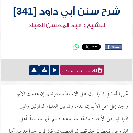
شرح سنن أبي داود [341]
للشيخ : عبد المحسن العباد
التفريغ النصي الكامل
تحل الجدة في المواريث محل الأم فتأخذ فرضها إن عدمت الأم،
والجد يحل محل الأب إن عدم، وقد بين العلماء الوارثين وغير
الوارثين من الأجداد والجدات. وعند قسم الميراث يبدأ بأهل
الفروض فيعطون حقوقهم ثم العصبات، فإذا لم يوجد أحد من أهل