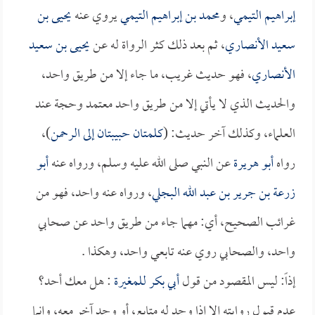
إبراهيم التيمي
، و
محمد بن إبراهيم التيمي
يروي عنه
يحيى بن
سعيد الأنصاري
، ثم بعد ذلك كثر الرواة له عن
يحيى بن سعيد
الأنصاري
، فهو حديث غريب، ما جاء إلا من طريق واحد،
والحديث الذي لا يأتي إلا من طريق واحد معتمد وحجة عند
العلماء، وكذلك آخر حديث: (
كلمتان حبيبتان إلى الرحمن
)،
رواه
أبو هريرة
عن النبي صلى الله عليه وسلم، ورواه عنه
أبو
زرعة بن جرير بن عبد الله البجلي
، ورواه عنه واحد، فهو من
غرائب الصحيح، أي: مهما جاء من طريق واحد عن صحابي
واحد، والصحابي روي عنه تابعي واحد، وهكذا .
إذاً: ليس المقصود من قول
أبي بكر
للمغيرة
: هل معك أحد؟
عدم قبول روايته إلا إذا وجد له متابع، أو وجد آخر معه، وإنما