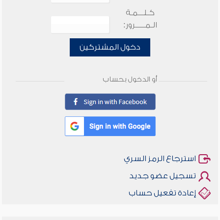
كـلـــمـة
الـمـــــرور:
دخول المشتركين
أو الدخول بحساب
استرجاع الرمز السري
تسجيل عضو جديد
إعادة تفعيل حساب