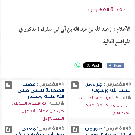
صفحة الفهرس
الأعلام : ( عبد الله بن عبد الله بن أبي ابن سلول ) مذكور في
المواضع التالية
الفهرس:
جزاء من
الفهرس:
غضب
يسب الله ورسوله
الصحابة للنبي صلى
الله عليه وسلم
للشيخ:
أبو إسحاق الحويني
للشيخ:
أبو إسحاق الحويني
جزء من محاضرة ( الغيرة
جزء من محاضرة ( جيل
للمحبوب)
الصحابة[2])
الفهرس:
صور من
الفهرس:
معنى
اتباع الصحابة رضوان
قول أبي سفيان: (لقد