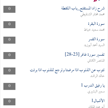
شرح زاد المستقنع_باب اللقطة
0
محمد مختار الشنقيطي
سورة البقرة
0
محمد سعيد خياط
سورة القمر
0
السيد أحمد أبوزيد
تفسير سورة غافر [23-28]
0
المنتصر الكتاني
تتوب عن الذنوب اذا مرضتا وترجع للذنوب اذا برئت
0
خالد الراشد
يا رفيق الدرب 1
0
سمير البشيري
الأشبال1
0
أبو عبد الملك