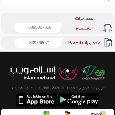
عدد مرات
3095007816
الاستماع
عدد مرات الحفظ
839766071
جميع الحقوق محفوظة © 2026 - 1998 لشبكة إسلام ويب