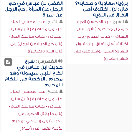
برؤية معاوية وأصحابه؟
الفضل بن عباس في حج
قال: لا) , اختلاف أهل
الرجل عن المرأة , حج الرجل
الآفاق في الرؤية
عن المرأة
للشيخ:
عبد المحسن العباد
للشيخ:
عبد المحسن العباد
جزء من محاضرة ( شرح سنن
جزء من محاضرة ( شرح سنن
النسائي - كتاب الصيام - باب
النسائي - كتاب مناسك الحج -
اختلاف أهل الآفاق - باب قبول
(باب حج المرأة عن الرجل) إلى
شهادة الرجل الواحد على هلال
(باب الحج بالصغير))
شهر رمضان)
الفهرس:
شرح
حديث ابن عباس في
نكاح النبي لميمونة وهو
محرم , الرخصة في النكاح
للمحرم
للشيخ:
عبد المحسن العباد
جزء من محاضرة ( شرح سنن
النسائي - كتاب مناسك الحج -
(باب ما يقتل المحرم من
الدواب) إلى (باب في المحرم
يؤذيه القمل في رأسه) )