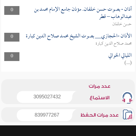
أذان - بصوت حسن خلفان. مؤذن جامع الإمام محمد بن
0
عبدالوهاب – قطر
حسن خلفان
الأذان -الحجازي__ بصوت الشيخ محمد صلاح الدين كبارة
0
محمد صلاح الدين كبارة
الليالي الخوالي
0
(...)
عدد مرات
3095027432
الاستماع
عدد مرات الحفظ
839977267