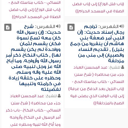
النسائي - كتاب مناسك الحج -
(باب قتل الوزغ) إلى (باب فضل
(باب قتل الوزغ) إلى (باب فضل
الصلاة في المسجد الحرام))
الصلاة في المسجد الحرام))
الفهرس:
تراجم
الفهرس:
شرح
رجال إسناد حديث: (أن
حديث: (إن رسول الله
النبي أمر ضعفة بني
كان معه تسع نسوة
هاشم أن ينفروا من جمع
فكان يقسم لثمان
بليل) , تقديم النساء
وواحدة لم يكن يقسم
والصبيان إلى منى من
لها) , كتاب النكاح ذكر أمر
مزدلفة
رسول الله وأزواجه، وما أباح
الله عز وجل لنبيه صلى
للشيخ:
عبد المحسن العباد
الله عليه وآله وسلم،
جزء من محاضرة ( شرح سنن
وحظره على خلقه زيادة
النسائي - كتاب مناسك الحج -
في كرامته وتنبيهاً
(باب النزول بعد الدفع من عرفة)
لفضيلته
إلى (باب الوقت الذي يصلى فيه
للشيخ:
عبد المحسن العباد
الصبح بالمزدلفة))
جزء من محاضرة ( شرح سنن
النسائي - كتاب النكاح - باب ذكر
أمر الرسول في النكاح وأزواجه
وما أباح الله لنبيه وحظره على