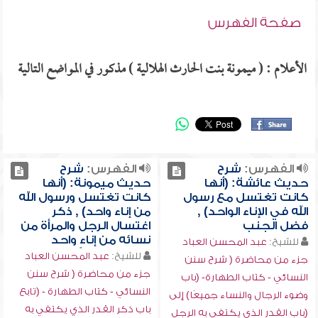
صفحة الفهرس
الأعلام : ( ميمونة بنت الحارث الهلالية ) مذكور في المواضع التالية
الفهرس:
شرح
الفهرس:
شرح
حديث عائشة: (أنها
حديث ميمونة: (أنها
كانت تغتسل مع رسول
كانت تغتسل ورسول الله
الله في الإناء الواحد) ,
من إناء واحد) , ذكر
فضل الجنب
اغتسال الرجل والمرأة من
نسائه من إناءٍ واحد
للشيخ:
عبد المحسن العباد
للشيخ:
عبد المحسن العباد
جزء من محاضرة ( شرح سنن
جزء من محاضرة ( شرح سنن
النسائي - كتاب الطهارة- (باب
النسائي - كتاب الطهارة - (تابع
وضوء الرجال والنساء جميعًا) إلى
باب ذكر القدر الذي يكتفي به
(باب القدر الذي يكتفي به الرجل