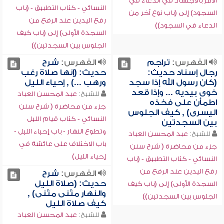
الأمر بالاجتهاد في الدعاء في
النسائي - كتاب التطبيق - (باب
السجود) إلى (باب نوع آخر من
رفع اليدين عند الرفع من
الدعاء في السجود))
السجدة الأولى) إلى (باب كيف
الجلوس بين السجدتين))
الفهرس:
تراجم
الفهرس:
شرح
رجال إسناد حديث:
حديث: (إنها صلاة رغب
(كان رسول الله إذا سجد
ورهب ...) , إحياء الليل
خوى بيديه ... وإذا قعد
للشيخ:
عبد المحسن العباد
اطمأن على فخذه
جزء من محاضرة ( شرح سنن
اليسرى) , كيف الجلوس
النسائي - كتاب قيام الليل
بين السجدتين
وتطوع النهار - باب إحياء الليل -
للشيخ:
عبد المحسن العباد
باب الاختلاف على عائشة في
جزء من محاضرة ( شرح سنن
إحياء الليل)
النسائي - كتاب التطبيق - (باب
رفع اليدين عند الرفع من
الفهرس:
شرح
حديث: (صلاة الليل
السجدة الأولى) إلى (باب كيف
والنهار مثنى مثنى) ,
الجلوس بين السجدتين))
كيف صلاة الليل
للشيخ:
عبد المحسن العباد