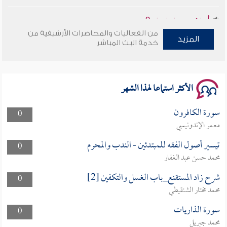
وأمنهم من خوف 9
سلسلة محاضرات نفحات رمضانية 1444هـ
من الفعاليات والمحاضرات الأرشيفية من
المزيد
خدمة البث المباشر
الأكثر استماعا لهذا الشهر
سورة الكافرون
0
معمر الإندونيسي
تيسير أصول الفقه للمبتدئين - الندب والمحرم
0
محمد حسن عبد الغفار
شرح زاد المستقنع_باب الغسل والتكفين [2]
0
محمد مختار الشنقيطي
سورة الذاريات
0
محمد جبريل