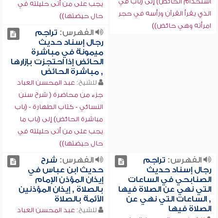
استخدام الحائض) إلى (باب في
يجب على من أتى حليلته في
الذي يقرأ القرآن ورأسه في حجر
حال حيضتها))
امرأته وهي حائض))
الفهرس:
تراجم
رجال إسناد حديث
ميمونة في مباشرة
الحائض إذا احتجزت بإزارها
, مباشرة الحائض
للشيخ:
عبد المحسن العباد
جزء من محاضرة ( شرح سنن
النسائي - كتاب الطهارة - (باب
مباشرة الحائض) إلى (باب ما
يجب على من أتى حليلته في
حال حيضتها))
الفهرس:
تراجم
الفهرس:
شرح
رجال إسناد حديث
حديث ابن عباس في
الصنابحي في الساعات
إيذان المؤذن الإمام
التي نهي عن الصلاة فيها
بالصلاة , إيذان المؤذنين
, الساعات التي نهي عن
الأئمة بالصلاة
الصلاة فيها
للشيخ:
عبد المحسن العباد