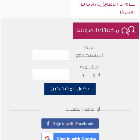
يحرم من الرضاع) إلى (باب لبن
الفحل))
مكتبتك الصوتية
اسم
المستخدم:
كـلـــمـة
الـمـــــرور:
دخول المشتركين
أو الدخول بحساب