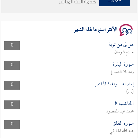
خدمة البث المباشر
سلسلة محاضرات نفحات رمضانية 1444هـ
الأكثر استماعا لهذا الشهر
هل لى من توبة
0
حازم شومان
سورة البقرة
0
رمضان الصباغ
إمضاء .. ولدك المقصر
0
(...)
الحاكمية 8
0
محمد عبد المقصود
سورة الفلق
0
عبد الله الخليفي