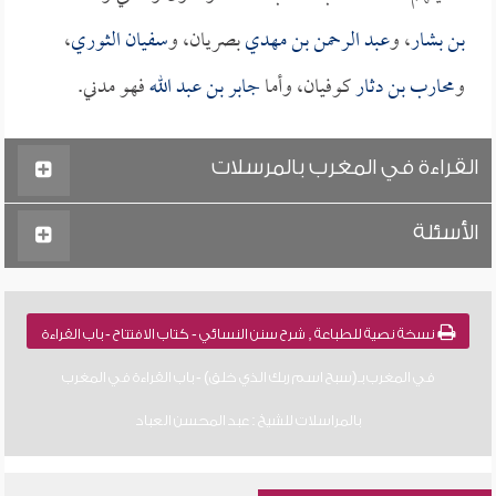
بن بشار
، و
عبد الرحمن بن مهدي
بصريان، و
سفيان الثوري
،
و
محارب بن دثار
كوفيان، وأما
جابر بن عبد الله
فهو مدني.
القراءة في المغرب بالمرسلات
الأسئلة
نسخة نصية للطباعة , شرح سنن النسائي - كتاب الافتتاح - باب القراءة
في المغرب بـ(سبح اسم ربك الذي خلق) - باب القراءة في المغرب
بالمراسلات للشيخ : عبد المحسن العباد