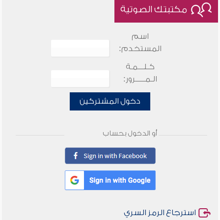
مكتبتك الصوتية
اسم
المستخدم:
كـلـــمـة
الـمـــــرور:
دخول المشتركين
أو الدخول بحساب
استرجاع الرمز السري