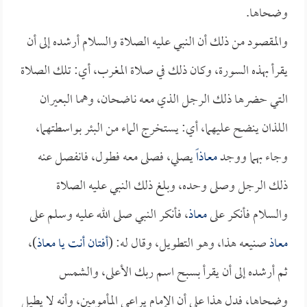
وضحاها.
والمقصود من ذلك أن النبي عليه الصلاة والسلام أرشده إلى أن
يقرأ بهذه السورة، وكان ذلك في صلاة المغرب، أي: تلك الصلاة
التي حضرها ذلك الرجل الذي معه ناضحان، وهما البعيران
اللذان ينضح عليهما، أي: يستخرج الماء من البئر بواسطتهما،
وجاء بهما ووجد
معاذاً
يصلي، فصلى معه فطول، فانفصل عنه
ذلك الرجل وصلى وحده، وبلغ ذلك النبي عليه الصلاة
والسلام فأنكر على
معاذ
، فأنكر النبي صلى الله عليه وسلم على
معاذ
صنيعه هذا، وهو التطويل، وقال له: (
أفتان أنت يا
معاذ
)،
ثم أرشده إلى أن يقرأ بسبح اسم ربك الأعلى، والشمس
وضحاها، فدل هذا على أن الإمام يراعي المأمومين، وأنه لا يطيل