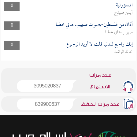
المسؤولية
0
أيمن صيدح
أذان من فلسطين-بصوت صهيب هاني خطبا
0
صهيب هاني خطبا
إنك راجع للدنيا قلت لا أريد الرجوع
0
خالد الراشد
عدد مرات
3095020837
الاستماع
عدد مرات الحفظ
839900637