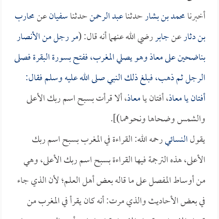
أخبرنا
محمد بن بشار
حدثنا
عبد الرحمن
حدثنا
سفيان
عن
محارب
بن دثار
عن
جابر
رضي الله عنهما أنه قال: (
مر رجل من الأنصار
بناضحين على
معاذ
وهو يصلي المغرب، ففتح بسورة البقرة فصلى
الرجل ثم ذهب، فبلغ ذلك النبي صلى الله عليه وسلم فقال:
أفتان يا
معاذ
، أفتان يا
معاذ
، ألا قرأت بسبح اسم ربك الأعلى
والشمس وضحاها ونحوهما)].
يقول
النسائي
رحمه الله: القراءة في المغرب بسبح اسم ربك
الأعلى، هذه الترجمة فيها القراءة بسبح اسم ربك الأعلى، وهي
من أوساط المفصل على ما قاله بعض أهل العلم؛ لأن الذي جاء
في بعض الأحاديث والذي مرت: أنه كان يقرأ في المغرب من