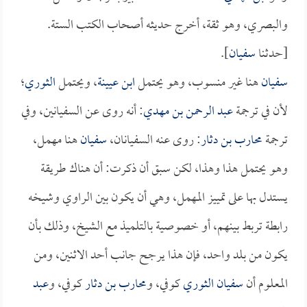
والبصري، وهو ثقة، أخرج حديثه أصحاب الكتب الستة.
[حدثنا
سفيان
].
سفيان
هنا غير منسوب، وهو يحتمل
ابن عيينة
، ويحتمل
الثوري
؛
لأن في ترجمة
عبد الرحمن بن مهدي
: أنه روى عن السفيانين، وفي
ترجمة
محارب بن دثار
: روى عنه السفيانان،
سفيان
هنا مهمل،
وهو يحتمل هذا وهذا، لكن سبق أن ذكرت: أن هناك طريقة
يستدل بها على تمييز المهمل، وهي أن يكون بين الراوي وشيخه
رابطة تربط بينهم، أو خصوصية بالتلميذ مع الشيخ، وذلك بأن
يكون من بلد واحد، فإن هذا يرجح جانب أحد الاثنين، ومن
المعلوم أن
سفيان الثوري
كوفي، و
محارب بن دثار
كوفي، و
عبد