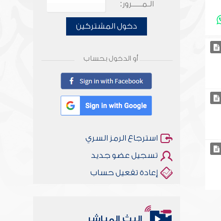
الـمـــــرور:
دخول المشتركين
أو الدخول بحساب
استرجاع الرمز السري
تسجيل عضو جديد
إعادة تفعيل حساب
البث المباشر