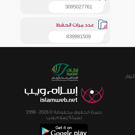
3095027761
عدد مرات الحفظ
839981509
زوار
جميع الحقوق محفوظة © 2026 - 1998
لشبكة إسلام ويب