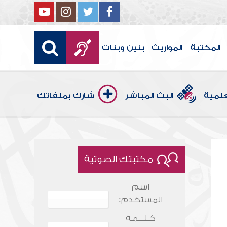
المكتبة
المواريث
بنين وبنات
علمية
البث المباشر
شارك بملفاتك
مكتبتك الصوتية
اسم
المستخدم:
كـلـــمـة