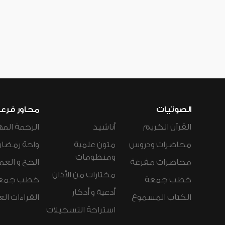
الصوتيات
محاور فرع
القرآن الكريم
أناشيد
الرحمة المه
محاضرات ودروس
متون علمية
واحة رمضان
ومنظومات
محاضرات مفرغة
الحج و العم
مختارات من الأذان
خطب جمعة
خطب جمع
أدعية و أذكار
الكتاب المسموع
القراءات ال
استراحة التسجيلات