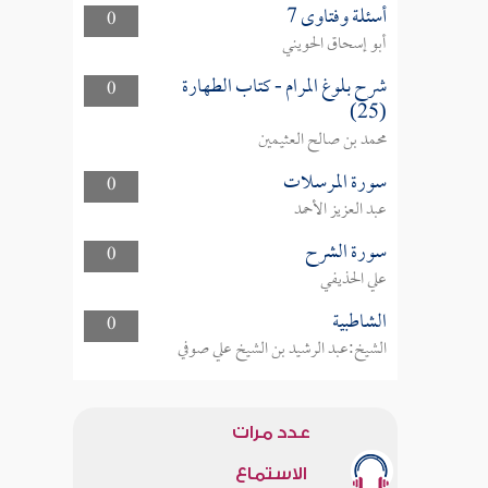
أسئلة وفتاوى 7
0
أبو إسحاق الحويني
شرح بلوغ المرام - كتاب الطهارة
0
(25)
محمد بن صالح العثيمين
سورة المرسلات
0
عبد العزيز الأحمد
سورة الشرح
0
علي الحذيفي
الشاطبية
0
الشيخ:عبد الرشيد بن الشيخ علي صوفي
عدد مرات
الاستماع