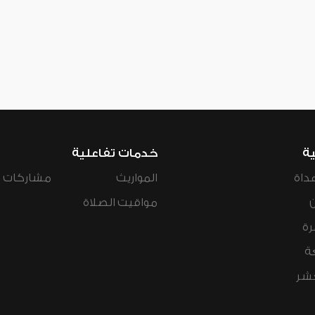
ية
خدمات تفاعلية
داة
المواريث
مشاركات ال
مواقيت الصلاة
رة
ة
عشر