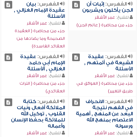
الفهرس:
إثبات أن
الفهرس:
بيان
الجن يأكلون ويشربون
عقيدة الإمام الغزالي ,
الأسئلة
للشيخ:
عمر الأشقر
للشيخ:
عمر الأشقر
جزء من محاضرة ( عالم الجن)
جزء من محاضرة ( العقيدة
الصحيحة وما يضادها من
العقائد الفاسدة)
الفهرس:
عقيدة
الفهرس:
عقيدة
الشيعة في أئمتهم ,
الإمام أبي حامد
الأسئلة
الغزالي , الأسئلة
للشيخ:
عمر الأشقر
للشيخ:
عمر الأشقر
جزء من محاضرة ( العوائق في
جزء من محاضرة ( التراث
طريق التغيير)
العقائدي)
الفهرس:
الانحراف
الفهرس:
كتابة
في الفهم نتيجة
الملائكة أفعال ونيات
البعد عن المنهج , أهمية
القلوب , توكيل الله
الاعتصام بمنهج الله
للملائكة بحفظ الإنسان
ورسوله
وأعماله
للشيخ:
عمر الأشقر
للشيخ:
عمر الأشقر