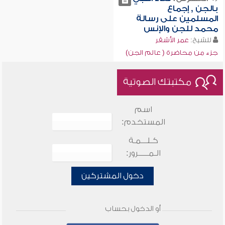
بالجن , إجماع
المسلمين على رسالة
محمد للجن والإنس
للشيخ:
عمر الأشقر
جزء من محاضرة ( عالم الجن)
مكتبتك الصوتية
اسم
المستخدم:
كـلـــمـة
الـمـــــرور:
دخول المشتركين
أو الدخول بحساب