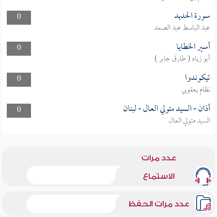
سورة الحديد
0
عبد الباسط عبد الصمد
أسير الخطايا
0
أبو زياد ( طارق جابر )
تيكوندوا
0
نظام يعقوبي
أذان - السيد متولي العال - لبنان
0
السيد متولي العال
عدد مرات
الاستماع
عدد مرات الحفظ