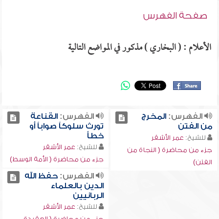
صفحة الفهرس
الأعلام : ( البخاري ) مذكور في المواضع التالية
الفهرس:
المخرج
الفهرس:
القناعة
من الفتن
تورث سلوكاً صواباً أو
خطأ
للشيخ:
عمر الأشقر
للشيخ:
عمر الأشقر
جزء من محاضرة ( النجاة من
جزء من محاضرة ( الأمة الوسط)
الفتن)
الفهرس:
حفظ الله
الدين بالعلماء
الربانيين
للشيخ:
عمر الأشقر
جزء من محاضرة ( العقيدة