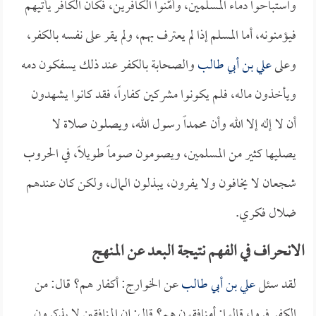
واستباحوا دماء المسلمين، وأمّنوا الكافرين، فكان الكافر يأتيهم
فيؤمنونه، أما المسلم إذا لم يعترف بهم، ولم يقر على نفسه بالكفر،
وعلى
علي بن أبي طالب
والصحابة بالكفر عند ذلك يسفكون دمه
ويأخذون ماله، فلم يكونوا مشركين كفاراً، فقد كانوا يشهدون
أن لا إله إلا الله وأن محمداً رسول الله، ويصلون صلاة لا
يصليها كثير من المسلمين، ويصومون صوماً طويلاً، في الحروب
شجعان لا يخافون ولا يفرون، يبذلون المال، ولكن كان عندهم
ضلال فكري.
الانحراف في الفهم نتيجة البعد عن المنهج
لقد سئل
علي بن أبي طالب
عن الخوارج: أكفار هم؟ قال: من
الكفر فروا، قالوا: أمنافقون هم؟ قال: إن المنافقين لا يذكرون