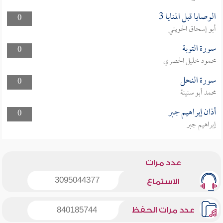
الوصايا قبل المنايا 3
0
أبو إسحاق الحويني
سورة التوبة
0
محمود خليل الحصري
سورة النحل
0
محمد أبو سنينة
أذان إبراهيم جبر
0
إبراهيم جبر
عدد مرات
3095044377
الاستماع
عدد مرات الحفظ
840185744