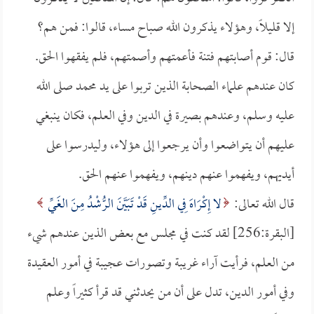
إلا قليلاً، وهؤلاء يذكرون الله صباح مساء، قالوا: فمن هم؟
قال: قوم أصابتهم فتنة فأعمتهم وأصمتهم، فلم يفقهوا الحق.
كان عندهم علماء الصحابة الذين تربوا على يد محمد صلى الله
عليه وسلم، وعندهم بصيرة في الدين وفي العلم، فكان ينبغي
عليهم أن يتواضعوا وأن يرجعوا إلى هؤلاء، وليدرسوا على
أيديهم، ويفهموا عنهم دينهم، ويفهموا عنهم الحق.
قال الله تعالى:
لا إِكْرَاهَ فِي الدِّينِ قَدْ تَبَيَّنَ الرُّشْدُ مِنَ الغَيِّ
[البقرة:256] لقد كنت في مجلس مع بعض الذين عندهم شيء
من العلم، فرأيت آراء غريبة وتصورات عجيبة في أمور العقيدة
وفي أمور الدين، تدل على أن من يحدثني قد قرأ كثيراً وعلم