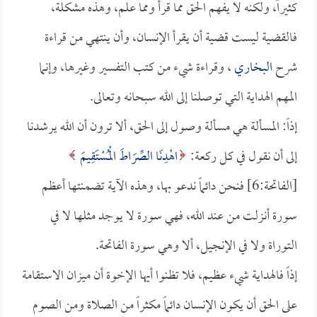
كثيراً، ولكنه لا يفهم الحق مما قرأ ومما علم، وهذه مشكلة،
فالقضية ليست قضية أن يقرأ الإنسان، وأن ينتهي من قراءة
شرح
البخاري
، وقراءة شيء من كتب التفسير وغيرها، وإنما
المهم الهداية التي توصلنا إلى الله سبحانه وتعالى.
إذاً: المسألة هي مسألة وصول إلى الحق، ألا ترون أن الله يرشدنا
إلى أن نقول في كل ركعة:
اهْدِنَا الصِّرَاطَ الْمُسْتَقِيمَ
[الفاتحة:6] فنحن دائماً ندعو بها، وهذه الآية تضمنتها أعظم
سورة أنزلت من عند الله، فهي سورة لا يوجد مثلها لا في
التوراة ولا في الإنجيل، ألا وهي سورة الفاتحة.
إذاً فالهداية شيء عظيم، فلا تظنوا أيها الإخوة أن ميزان الاستقامة
على الحق أن يكون الإنسان دائماً مكثراً من الصلاة ومن الصوم