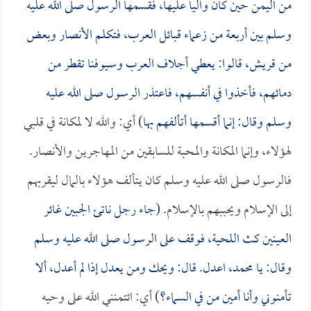
من اليمن حين كان والياً عليها، فقسمها الرسول صلى الله عليه
وسلم بين أربعة من زعماء قبائل العرب، فتكلم الأنصار وبعض
من قريش، قالوا: يعطي أجلاف العرب وسيوفنا تقطر من
دمائهم، فأخذوا في أنفسهم، فاعتذر الرسول صلى الله عليه
وسلم وقال: إنما أقسمها أتألفهم بها
) أي: والله لا لمكانة في قلبي
لهؤلاء، وإنما المكانة والمحبة للسابقين من المهاجرين والأنصار.
فالرسول صلى الله عليه وسلم كان يتألف هؤلاء بالمال ليقربهم
إلى الإسلام ويحببهم بالإسلام. (
جاء رجل ناتئ الجبين غائر
العينين كث اللحية، فوقف على الرسول صلى الله عليه وسلم
وقال: يا محمد، اعدل. قال: ويحك ومن يعدل إذا لم أعدل، ألا
تأمنوني وأنا أمين من في السماء؟
) أي: ائتمنني الله على وحيه