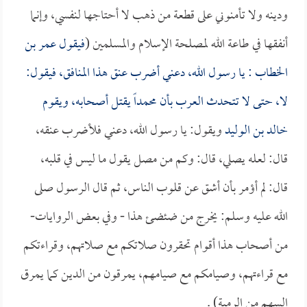
ودينه ولا تأمنوني على قطعة من ذهب لا أحتاجها لنفسي، وإنما
أنفقها في طاعة الله لمصلحة الإسلام والمسلمين (
فيقول
عمر بن
الخطاب
: يا رسول الله، دعني أضرب عنق هذا المنافق، فيقول:
لا، حتى لا تتحدث العرب بأن محمداً يقتل أصحابه، ويقوم
خالد بن الوليد
ويقول: يا رسول الله، دعني فلأضرب عنقه،
قال: لعله يصلي، قال: وكم من مصل يقول ما ليس في قلبه،
قال: لم أؤمر بأن أشق عن قلوب الناس، ثم قال الرسول صلى
الله عليه وسلم: يخرج من ضئضئ هذا - وفي بعض الروايات-
من أصحاب هذا أقوام تحقرون صلاتكم مع صلاتهم، وقراءتكم
مع قراءتهم، وصيامكم مع صيامهم، يمرقون من الدين كما يمرق
السهم من الرمية) .