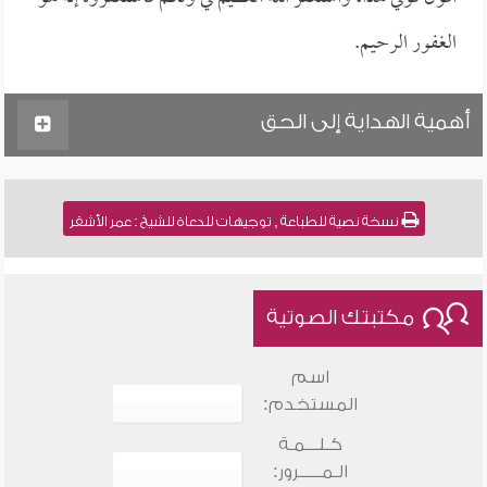
الغفور الرحيم.
أهمية الهداية إلى الحق
نسخة نصية للطباعة , توجيهات للدعاة للشيخ : عمر الأشقر
مكتبتك الصوتية
اسم
المستخدم:
كـلـــمـة
الـمـــــرور: