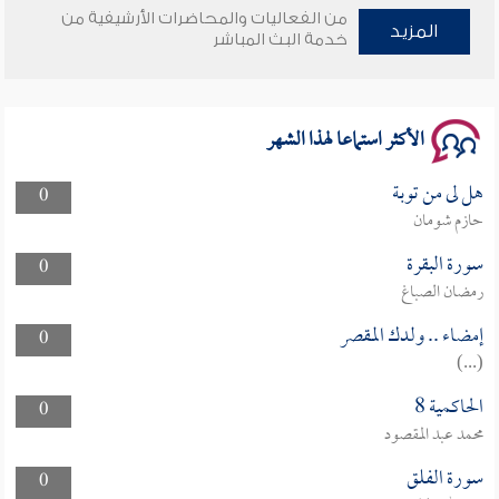
من الفعاليات والمحاضرات الأرشيفية من
وأمنهم من خوف 9
المزيد
خدمة البث المباشر
سلسلة محاضرات نفحات رمضانية 1444هـ
الأكثر استماعا لهذا الشهر
هل لى من توبة
0
حازم شومان
سورة البقرة
0
رمضان الصباغ
إمضاء .. ولدك المقصر
0
(...)
الحاكمية 8
0
محمد عبد المقصود
سورة الفلق
0