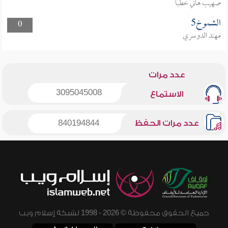
صهيب هاني خطبا
الشموخ5
0
مهند الدوسري
عدد مرات
3095045008
الاستماع
عدد مرات الحفظ
840194844
جميع الحقوق محفوظة © 2026 - 1998 لشبكة إسلام ويب