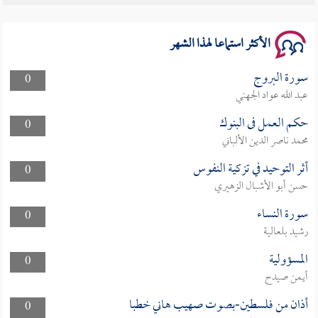
سلسلة محاضرات نفحات رمضانية 1444هـ
الأكثر استماعا لهذا الشهر
سورة البروج
0
عبد الله عواد الجهني
حكم العمل فى البنوك
0
محمد ناصر الدين الألباني
أثر التوحيد في تزكية النفوس
0
حسن أبو الأشبال الزهيري
سورة النساء
0
رشيد بلعالية
المسؤولية
0
أيمن صيدح
أذان من فلسطين-بصوت صهيب هاني خطبا
0