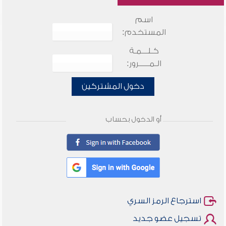
اسم
المستخدم:
كـلـــمـة
الـمـــــرور:
دخول المشتركين
أو الدخول بحساب
استرجاع الرمز السري
تسجيل عضو جديد