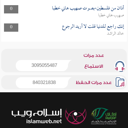
أذان من فلسطين-بصوت صهيب هاني خطبا
0
صهيب هاني خطبا
إنك راجع للدنيا قلت لا أريد الرجوع
0
خالد الراشد
عدد مرات
3095055487
الاستماع
عدد مرات الحفظ
840321838