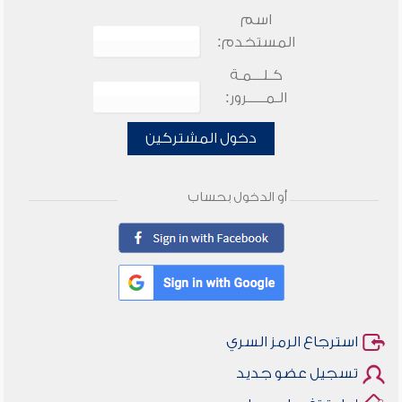
اسم
المستخدم:
كـلـــمـة
الـمـــــرور:
دخول المشتركين
أو الدخول بحساب
استرجاع الرمز السري
تسجيل عضو جديد