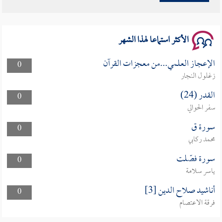
سلسلة محاضرات نفحات رمضانية 1444هـ
الأكثر استماعا لهذا الشهر
الإعجاز العلمي...من معجزات القرآن
0
زغلول النجار
القدر (24)
0
سفر الحوالي
سورة ق
0
محمد ركابي
سورة فصّلت
0
ياسر سلامة
أناشيد صلاح الدين [3]
0
فرقة الاعتصام