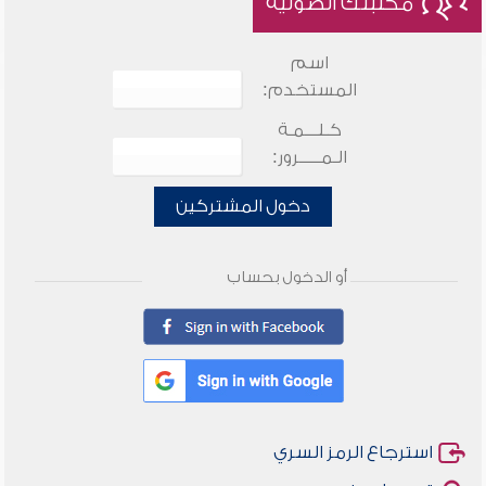
مكتبتك الصوتية
اسم
المستخدم:
كـلـــمـة
الـمـــــرور:
دخول المشتركين
أو الدخول بحساب
استرجاع الرمز السري