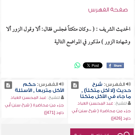
صفحة الفهرس
الحديث الشريف : ( ..وكان متكئاً فجلس فقال: ألا وقول الزور ألا
وشهادة الزور ) مذكور في المواضع التالية
الفهرس:
شرح
الفهرس:
حكم
حديث (لا آكل متكئاً) ,
الأكل متربعاً , الأسئلة
ما جاء في الأكل متكئاً
للشيخ:
عبد المحسن العباد
للشيخ:
عبد المحسن العباد
جزء من محاضرة ( شرح سنن أبي
جزء من محاضرة ( شرح سنن أبي
داود [471])
داود [426])