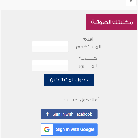
مكتبتك الصوتية
اسم
المستخدم:
كـلـــمـة
الـمـــــرور:
دخول المشتركين
أو الدخول بحساب