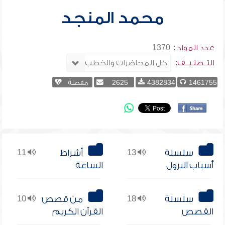
محمد المنجد
عدد المواد :
1370
التــصنـيــف:
1461755
4382834
2625
مفضلة
سلسلة
13
أشراط
11
أسباب النزول
الساعة
سلسلة
18
من قصص
10
القصص
القرآن الكريم