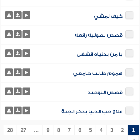
كيف نمشي
قصص بطولية رائعة
يا من بدنياه انشغل
هموم طالب جامعي
قصص التوحيد
علاج حب الدنيا بذكر الجنة
28
27
...
9
8
7
6
5
4
3
2
1