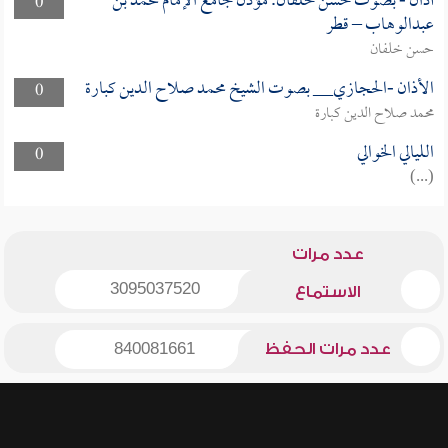
أذان - بصوت حسن خلفان. مؤذن جامع الإمام محمد بن
0
عبدالوهاب – قطر
حسن خلفان
الأذان -الحجازي__ بصوت الشيخ محمد صلاح الدين كبارة
0
محمد صلاح الدين كبارة
الليالي الخوالي
0
(...)
عدد مرات
3095037520
الاستماع
عدد مرات الحفظ
840081661