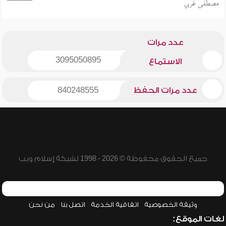
مصطفى غربي
عدد مرات
3095050895
الاستماع
عدد مرات الحفظ
840248555
جميع الحقوق محفوظة © 2026 - 1998 لشبكة إسلام ويب
وثيقة الخصوصية
اتفاقية الخدمة
اتصل بنا
من نحن
لغات الموقع: