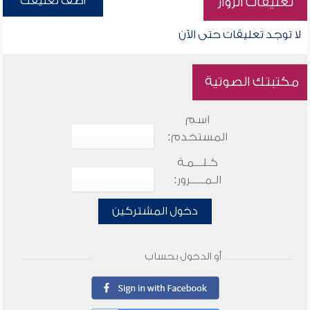
أضف تعليقك
تعليقات الزوار
لا توجد تعليقات حتى الآن
مكتبتك الصوتية
اسم
المستخدم:
كـلـــمـة
الـمـــــرور:
دخول المشتركين
أو الدخول بحساب