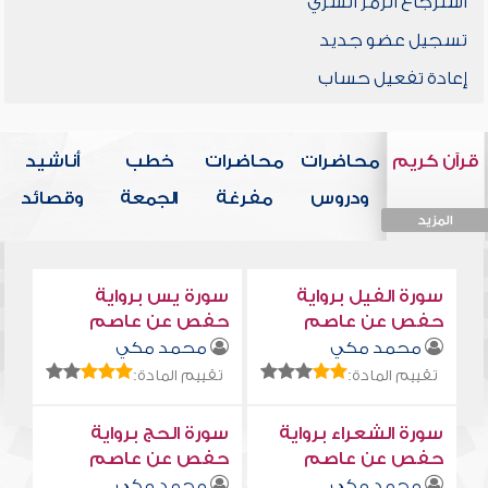
استرجاع الرمز السري
تسجيل عضو جديد
إعادة تفعيل حساب
قرآن كريم
محاضرات
محاضرات
خطب
أناشيد
ودروس
مفرغة
الجمعة
وقصائد
المزيد
المزيد
المزيد
المزيد
المزيد
سورة الفيل برواية
سورة يس برواية
حفص عن عاصم
حفص عن عاصم
محمد مكي
محمد مكي
تقييم المادة:
تقييم المادة:
سورة الشعراء برواية
سورة الحج برواية
حفص عن عاصم
حفص عن عاصم
محمد مكي
محمد مكي