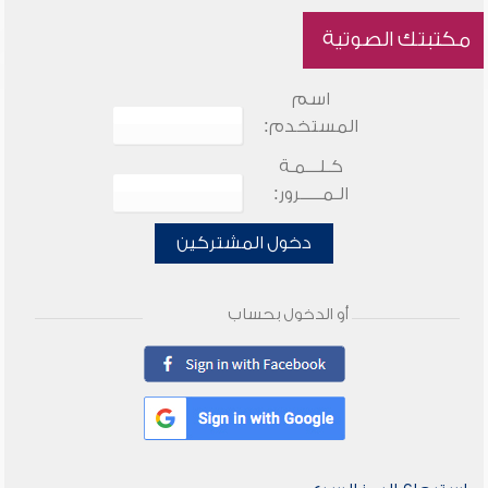
مكتبتك الصوتية
اسم
المستخدم:
كـلـــمـة
الـمـــــرور:
دخول المشتركين
أو الدخول بحساب