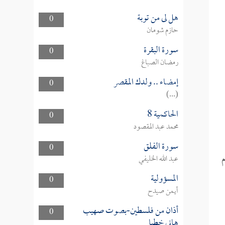
هل لى من توبة
0
حازم شومان
سورة البقرة
0
رمضان الصباغ
إمضاء .. ولدك المقصر
0
(...)
الحاكمية 8
0
محمد عبد المقصود
سورة الفلق
0
م
عبد الله الخليفي
المسؤولية
0
أيمن صيدح
أذان من فلسطين-بصوت صهيب
0
هاني خطبا