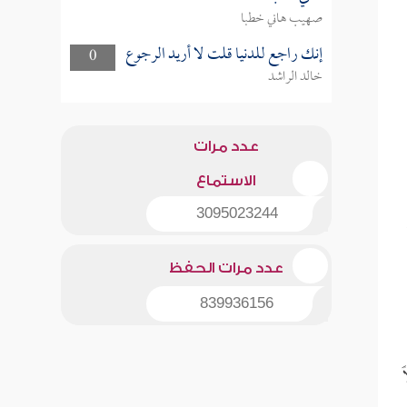
صهيب هاني خطبا
إنك راجع للدنيا قلت لا أريد الرجوع
0
خالد الراشد
عدد مرات
الاستماع
3095023244
عدد مرات الحفظ
839936156