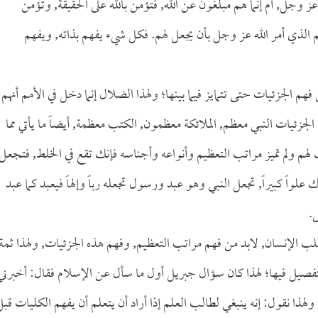
 وجل, أم إنما هم مبلغون عن الله, فتؤمن بالله على الحقيقة, وتؤمن
الذي أمر الله عز وجل بأن يجعل لهم. فكل شيء يفهم بذاته, ويفهم
هم الجزئيات حتى تتمايز فيما بينها؛ ولهذا الضلال إنما دخل في الأمم أنهم
لجزئيات النبي معظم, الملائكة معظمون, الكتب معظمة, أيضاً ما يأتي مما
 لهم ولم تميز مراتب التعظيم وأنواعه وأجناسه فإنك تقع في الخلط, فتجعل
علواً كبيراً, تجعل النبي وهو عبد ورسول تجعله رباً وإلهاً فيعبد كما عبد
.
ي قلب الإنسان, لابد من فهم مراتب التعظيم, وفهم هذه الجزئيات, ولهذا ثمة
التفصيل فيها؛ لهذا كان سؤال جبريل أول ما سأل عن الإسلام فقال: أخبرني
لهذا نقول: إنه ينبغي لطالب العلم إذا أراد أن يتعلم أن يفهم الكليات قبل