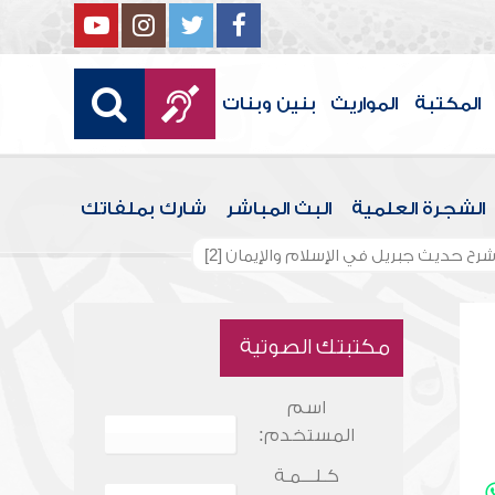
المكتبة
المواريث
بنين وبنات
الشجرة العلمية
البث المباشر
شارك بملفاتك
رح حديث جبريل في الإسلام والإيمان [2]
مكتبتك الصوتية
اسم
المستخدم:
كـلـــمـة