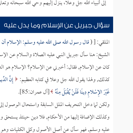
إلى أنبياء الله جل وعلا، ينزل إليهم وحي الله سبحانه وتعال
سؤال جبريل عن الإسلام وما يدل عليه
الملقي: [ (
قال رسول الله صلى الله عليه وسلم: الإسلام أن تشه
الشيخ: هنا سأل جبريل النبي عليه الصلاة والسلام عن الإسل
كان عن الإسلام, فقال: أخبرني عن الإسلام؟ الإسلام هو الدي
كذلك, ولهذا يقول الله جل وعلا في كتابه العظيم:
إِنَّ الدِّي
غَيْرَ الإِسْلامِ دِينًا فَلَنْ يُقْبَلَ مِنْهُ
[آل عمران:85].
ولكن لما دخل التحريف الملل السابقة واستحال الوصول إلى ا
وكذلك الإضافة إليها من الأحكام, فلا دين حينئذ يستحق وصف
عليه وسلم, فهو سأل عن أصل الأصول وكلي الكليات وهو ال