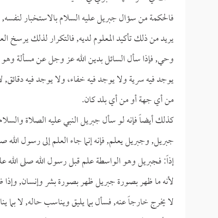
فالحكمة من سؤال جبريل عليه السلام بالاستخبار لنفسه, و
يريد من ذلك تأكيد المعلوم لديه, فالتكرار لذلك يرسخ العل
وحي, فإذا سأل السائل بدين الله عز وجل عن مسألة وهو من 
يوجد فيه سرية ولا يوجد فيه خفاء، ولا يوجد فيه دقائق, لا 
من أي جهة أو من أي بلد كان.
كذلك أيضاً فإنه لو سأل جبريل النبي عليه الصلاة والسلا
جبريل, وجبريل يعلم, فإنه إنما جاء العلم إلى رسول الله ص
إذاً: فـجبريل وهو الواسطة علم قبل رسول الله صلى الله ع
لأنه ما ظهر بصورة جبريل ظهر بصورة بشر وإنسان, وإذا ظه
لا يخرج خارجاً عنه, فسأل بما يليق ويناسب حاله, لا بما ي