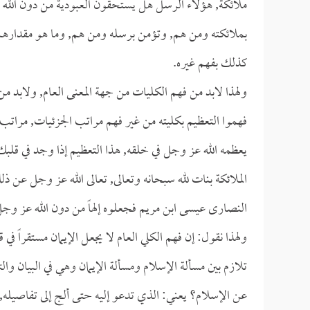
ملائكة, هؤلاء الرسل هل يستحقون العبودية من دون الله عز
بملائكته ومن هم, وتؤمن برسله ومن هم, وما هو مقدارهم 
كذلك بفهم غيره.
ولهذا لابد من فهم الكليات من جهة المعنى العام, ولابد من ف
فهموا التعظيم بكليته من غير فهم مراتب الجزئيات, مراتب ا
يعظمه الله عز وجل في خلقه, هذا التعظيم إذا وجد في قلبك
الملائكة بنات لله سبحانه وتعالى, تعالى الله عز وجل عن ذلك 
النصارى عيسى ابن مريم فجعلوه إلهاً من دون الله عز وجل
ولهذا نقول: إن فهم الكلي العام لا يجعل الإيمان مستقراً ف
تلازم بين مسألة الإسلام ومسألة الإيمان وهي في البيان و
عن الإسلام؟ يعني: الذي تدعو إليه حتى ألج إلى تفاصيله, و