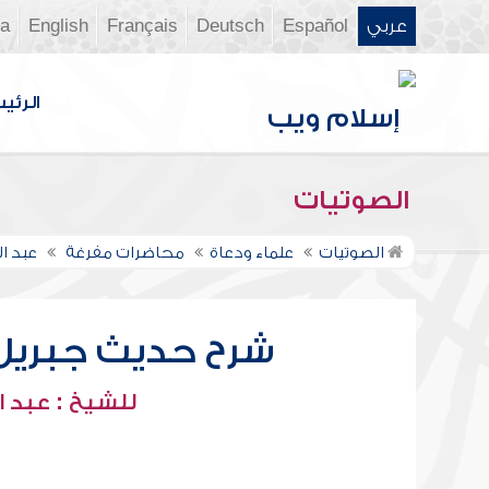
عربي
Español
Deutsch
Français
English
ia
الرئي
الصوتيات
الصوتيات
علماء ودعاة
محاضرات مفرغة
عبد ا
شرح حديث جبريل في
للشيخ : عبد ا