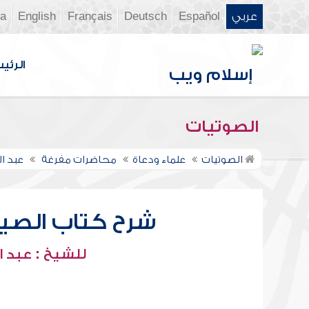
عربي
Español
Deutsch
Français
English
ia
الرئي
الصوتيات
الصوتيات
علماء ودعاة
محاضرات مفرغة
عبد ا
شرح كتاب الصيام
للشيخ : عبد ا