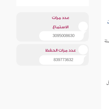
عدد مرات
ن
الاستماع
3095008630
لة
عدد مرات الحفظ
839773632
ل