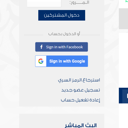
الـمـــــرور:
دخول المشتركين
أو الدخول بحساب
استرجاع الرمز السري
تسجيل عضو جديد
إعادة تفعيل حساب
البث المباشر