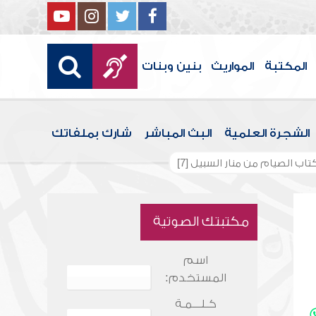
المكتبة
المواريث
بنين وبنات
الشجرة العلمية
البث المباشر
شارك بملفاتك
اب الصيام من منار السبيل [7]
مكتبتك الصوتية
اسم
المستخدم:
كـلـــمـة