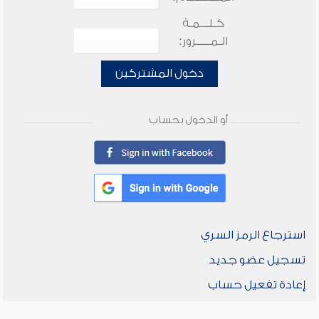
كـلـــمـة
الـمـــــرور:
دخول المشتركين
أو الدخول بحساب
استرجاع الرمز السري
تسجيل عضو جديد
إعادة تفعيل حساب