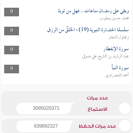
وبقى على رمضان ساعات .. فهل من توبة
0
محمد حسين يعقوب
سلسلة الحضارة النبوية (19) - الخَلقُ من الرزق
0
زغلول النجار
سورة الإنفطار
0
عبد الرشيد بن الشيخ علي صوفي
سورة النبأ
0
أحمد المعصراوي
عدد مرات
3095020371
الاستماع
عدد مرات الحفظ
839892327