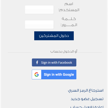
اسم
المستخدم:
كـلـــمـة
الـمـــــرور:
دخول المشتركين
أو الدخول بحساب
استرجاع الرمز السري
تسجيل عضو جديد
إعادة تفعيل حساب