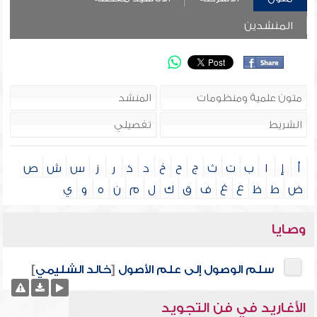
المنشدين
أ
إ
ا
ب
ت
ث
ج
ح
خ
د
ذ
ر
ز
س
ش
ص
ض
ط
ظ
ع
غ
ف
ق
ك
ل
م
ن
ه
و
ي
وصايا
سلم الوصول إلى علم الأصول
[
خالد الشليمي
]
الأغاريد في فن التجويد