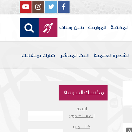
المكتبة
المواريث
بنين وبنات
الشجرة العلمية
البث المباشر
شارك بملفاتك
مكتبتك الصوتية
اسم
المستخدم:
كـلـــمـة