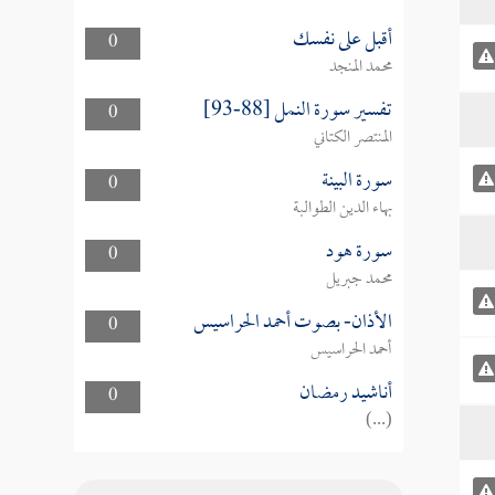
أقبل على نفسك
0
محمد المنجد
تفسير سورة النمل [88-93]
0
المنتصر الكتاني
سورة البينة
0
بهاء الدين الطوالبة
سورة هود
0
محمد جبريل
الأذان- بصوت أحمد الحراسيس
0
أحمد الحراسيس
أناشيد رمضان
0
(...)