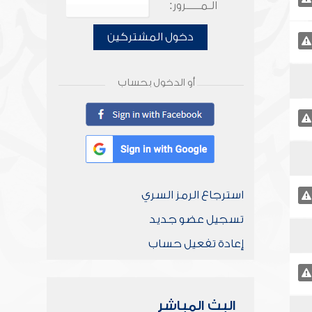
الـمـــــرور:
دخول المشتركين
أو الدخول بحساب
استرجاع الرمز السري
تسجيل عضو جديد
إعادة تفعيل حساب
البث المباشر