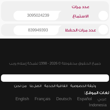
عدد مرات
3095024239
الاستماع
عدد مرات الحفظ
839949393
جميع الحقوق محفوظة © 2026 - 1998 لشبكة إسلام ويب
وثيقة الخصوصية
اتفاقية الخدمة
اتصل بنا
من نحن
لغات الموقع:
عربي
Español
Deutsch
Français
English
Indonesia