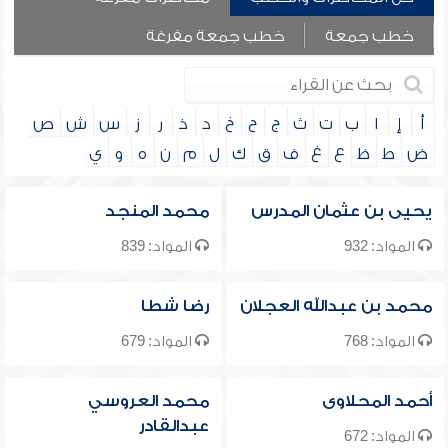
خطب جمعة
خطب جمعة مفرغة
أ
إ
ا
ب
ت
ث
ج
ح
خ
د
ذ
ر
ز
س
ش
ص
ض
ط
ظ
ع
غ
ف
ق
ك
ل
م
ن
ه
و
ي
يحيى بن عثمان المدرس
محمد المنجد
المواد: 932
المواد: 839
محمد بن عبدالله العجلان
رضا شطا
المواد: 768
المواد: 679
أحمد المحلاوى
محمد العروسي
عبدالقادر
المواد: 672