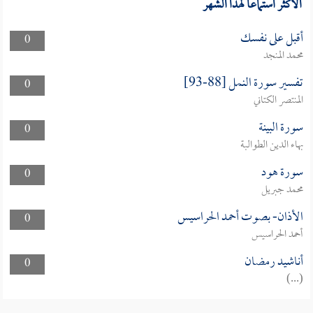
الأكثر استماعا لهذا الشهر
أقبل على نفسك
0
محمد المنجد
تفسير سورة النمل [88-93]
0
المنتصر الكتاني
سورة البينة
0
بهاء الدين الطوالبة
سورة هود
0
محمد جبريل
الأذان- بصوت أحمد الحراسيس
0
أحمد الحراسيس
أناشيد رمضان
0
(...)