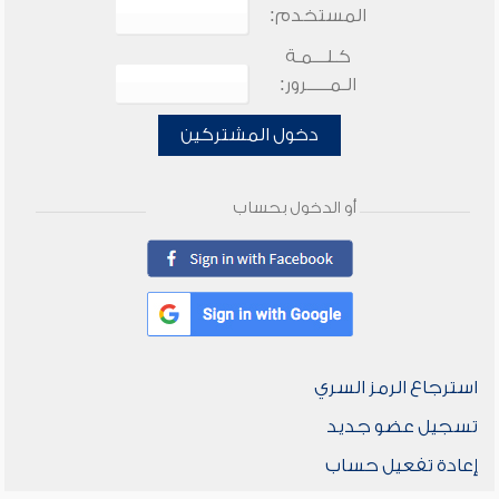
المستخدم:
كـلـــمـة
الـمـــــرور:
دخول المشتركين
أو الدخول بحساب
استرجاع الرمز السري
تسجيل عضو جديد
إعادة تفعيل حساب