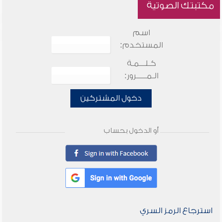
مكتبتك الصوتية
اسم
المستخدم:
كـلـــمـة
الـمـــــرور:
دخول المشتركين
أو الدخول بحساب
استرجاع الرمز السري