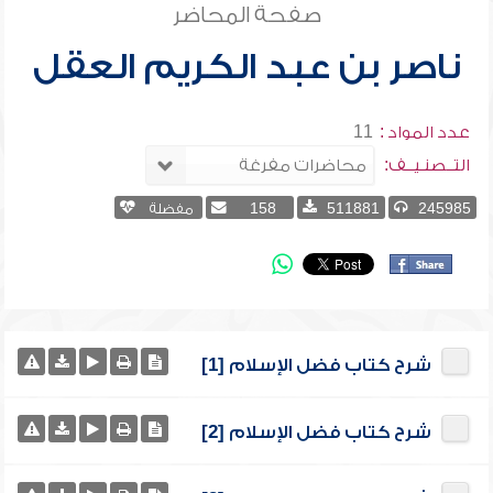
صفحة المحاضر
ناصر بن عبد الكريم العقل
عدد المواد :
11
التــصنـيــف:
245985
511881
158
مفضلة
شرح كتاب فضل الإسلام [1]
شرح كتاب فضل الإسلام [2]