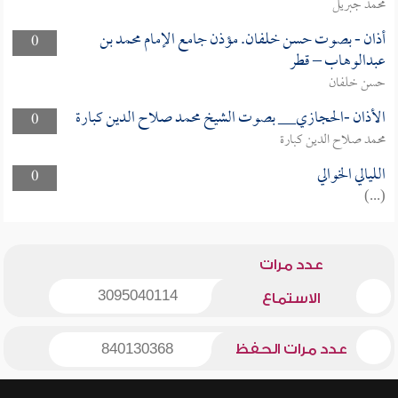
محمد جبريل
أذان - بصوت حسن خلفان. مؤذن جامع الإمام محمد بن
0
عبدالوهاب – قطر
حسن خلفان
الأذان -الحجازي__ بصوت الشيخ محمد صلاح الدين كبارة
0
محمد صلاح الدين كبارة
الليالي الخوالي
0
(...)
عدد مرات
3095040114
الاستماع
عدد مرات الحفظ
840130368