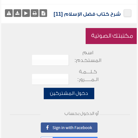
شرح كتاب فضل الإسلام [11]
مكتبتك الصوتية
اسم
المستخدم:
كـلـــمـة
الـمـــــرور:
دخول المشتركين
أو الدخول بحساب