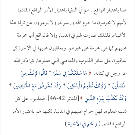
هذا باعتبار الواقع.. لهم في الدنيا باعتبار الأمر الواقع القائم؛
لأنهم لا يحرمون ما حرم الله ورسوله, ولا يرعوون عن ترك هذا
الأشياء, فلذلك صارت لهم في الدنيا, وإلا فالواقع أنها محرمة
عليهم كما هي محرمة على غيرهم, ويعاقبون عليها في الآخرة كما
يعاقبون على سائر الذنوب والمعاصي التي فعلوها, كما ذكر الله
عز وجل في كتابه:
مَا سَلَكَكُمْ فِي سَقَرَ
*
قَالُوا لَمْ نَكُ مِنَ
الْمُصَلِّينَ
*
وَلَمْ نَكُ نُطْعِمُ الْمِسْكِينَ
*
وَكُنَّا نَخُوضُ مَعَ الْخَائِضِينَ
*
وَكُنَّا نُكَذِّبُ بِيَوْمِ الدِّينِ
[المدثر:42-46]. فيعذبون على كل
ذنب عملوه, فهي حرام عليهم في الدنيا, لكنها لهم باعتبار الأمر
الواقع القائم, (
ولكم في الآخرة
).