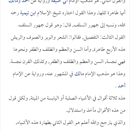
والقول الثاني: هو مذهب الإمام
أبي حنيفة
ورواية عن
أحمد
و
مالك
أنها طاهرة كلها, وهذا القول اختاره شيخ الإسلام
ابن تيمية
رحمه
الله، ونسبه إلى جمهور السلف, قال: وهو قول جمهور السلف.
القول الثالث: التفصيل, فقالوا: الشعر والوبر والصوف والريش
هذه الأربع طاهرة, وأما السن والعظم والظلف والظفر ونحوها
فهي نجسة, السن والعظم والظلف والظفر, وكذلك القرن نجسة.
وهذا هو مذهب الإمام
مالك
في المشهور عنه، ورواية عن الإمام
أحمد
.
هذه ثلاثة أقوال في الأشياء الصلبة أو اليابسة من الميتة, ولكل قول
من هذه الأقوال مأخذ واستدلال.
والذي يترجح والله أعلم هو القول الثاني بطهارة هذه الأشياء,