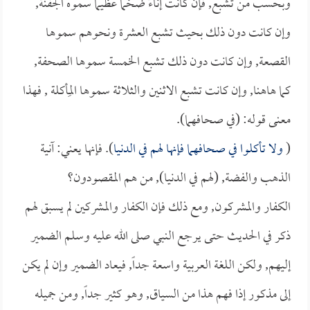
وبحسب من تشبع, فإن كانت إناءً ضخماً عظيماً سموه الجفنة,
وإن كانت دون ذلك بحيث تشبع العشرة ونحوهم سموها
القصعة, وإن كانت دون ذلك تشبع الخمسة سموها الصحفة,
كما هاهنا, وإن كانت تشبع الاثنين والثلاثة سموها المِأكلة , فهذا
معنى قوله: (في صحافهما).
(
ولا تأكلوا في صحافهما فإنها لهم في الدنيا
). فإنها يعني: آنية
الذهب والفضة, (لهم في الدنيا), من هم المقصودون؟
الكفار والمشركون, ومع ذلك فإن الكفار والمشركين لم يسبق لهم
ذكر في الحديث حتى يرجع النبي صلى الله عليه وسلم الضمير
إليهم, ولكن اللغة العربية واسعة جداً, فيعاد الضمير وإن لم يكن
إلى مذكور إذا فهم هذا من السياق, وهو كثير جداً, ومن جميله