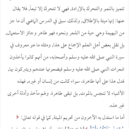
تتميز بالنمو والتحرك بالإرادة, فهي لا تتحرك إلا تبعاً, فلا يقال
عنها: إنها ميتة بالإطلاق, ولذلك سبق في الدرس الماضي أن ما جز
من البهيمة وهي حية من الشعر ونحوه فهو طاهر وجائز الاستعمال,
بل نقل بعض أهل العلم الإجماع على هذا, ومثله ما هو معروف في
سيرة النبي صلى الله عليه وسلم وأصحابه، من أنهم كانوا يأخذون
شعرات النبي صلى الله عليه وسلم فيضعونها عندهم ويتبركون بها,
فدل هذا على أنها طاهرة، سواء كانت من إنسان أو غيره, فهذه
الأشياء لا تنجس بالموت, بل تبقى طاهرة. ولهم مآخذ وأدلة أخرى
غير هذه.
أما ما استدل به الآخرون من تحريم الميتة, كما في قوله تعالى: