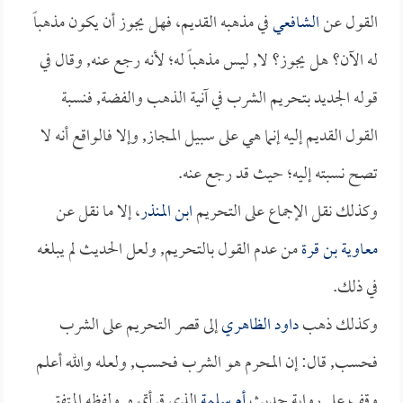
القول عن
الشافعي
في مذهبه القديم، فهل يجوز أن يكون مذهباً
له الآن؟ هل يجوز؟ لا, ليس مذهباً له؛ لأنه رجع عنه, وقال في
قوله الجديد بتحريم الشرب في آنية الذهب والفضة, فنسبة
القول القديم إليه إنما هي على سبيل المجاز, وإلا فالواقع أنه لا
تصح نسبته إليه؛ حيث قد رجع عنه.
وكذلك نقل الإجماع على التحريم
ابن المنذر
، إلا ما نقل عن
معاوية بن قرة
من عدم القول بالتحريم, ولعل الحديث لم يبلغه
في ذلك.
وكذلك ذهب
داود الظاهري
إلى قصر التحريم على الشرب
فحسب, قال: إن المحرم هو الشرب فحسب, ولعله والله أعلم
وقف على رواية حديث
أم سلمة
الذي قرأتموه, ولفظه المتفق