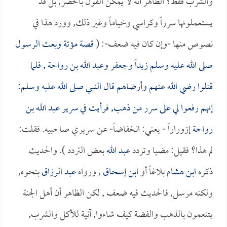
والشرب فقط؟ الظاهر أنه لا يمكن القول بالحصر, بل قد
يستعملونها سرراً وكراسي وخياماً وغير ذلك, وورد هذا في
نصوص منها -وإن كان فيه ضعف-: (
قصة مؤتة وبعث الرسول
صلى الله عليه وسلم
زيداً
و
جعفر
و
عبد الله بن رواحة
, فلما
قتلوا رضي الله عنهم وأرضاهم قال النبي صلى الله عليه وسلم:
إنهم رفعوا لي على سرر من ذهب, فرأيت في سرير
عبد الله بن
رواحة
إزوراراً - يعني: انخفاضاً- عن سريري صاحبيه. فقلت:
لم هذا؟ فقيل: مضيا وتردد
عبد الله
بعض التردد ). والحديث
ذكره
ابن هشام
بلاغاً أو
ابن إسحاق
, ورواه
عبد الرزاق
بنحوه,
ولكنه مرسل, فالحديث فيه ضعف , لكن الظاهر أن أهل الجنة
يتنعمون بالذهب والفضة كيف شاءوا, آنية للأكل والشرب,