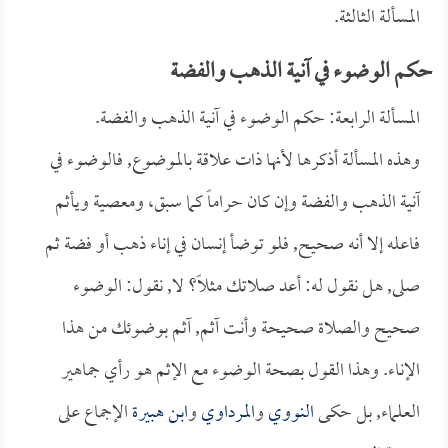
المسألة الثالثة.
حكم الوضوء في آنية الذهب والفضة
المسألة الرابعة: حكم الوضوء في آنية الذهب والفضة.
وهذه المسألة أذكرها لأنها ذات علاقة بالموضوع, فالوضوء في
آنية الذهب والفضة وإن كان حراماً كما سبق، ومعصية ويأثم
فاعله إلا أنه صحيح, فلو توضأ إنسان في إناء ذهب أو فضة ثم
صلى, هل نقول له: أعد صلاتك مثلاً؟ لا, نقول: الوضوء
صحيح والصلاة صحيحة وأنت آثم, آثم بوضوئك من هذا
الإناء. وهذا القول بصحة الوضوء مع الإثم هو رأي جماهير
العلماء, بل حكى
النووي
و
المرداوي
و
ابن هبيرة
الإجماع على