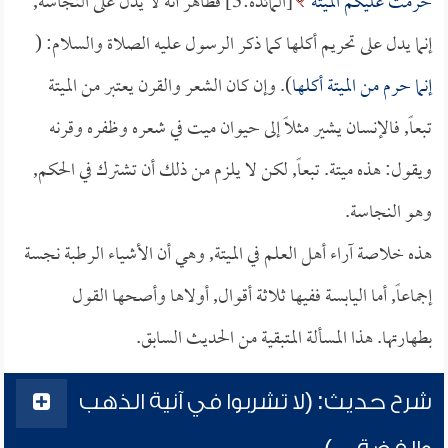
حُرِّمَتْ عَلَيْكُمُ الْمَيْتَةُ
[المائدة:3] فظاهر أنه لا يدل على النجاسة,
إنما يدل على تحريم أكلها كما ذكر الرسول عليه الصلاة والسلام: (
إنما حرم من الميتة أكلها
). وإن كان الشعر والقرن يعتبر من الميتة
تبعاً, فالإنسان يشير مثلاً إلى حيوان ميت في شعره وظفره وقرنه
ويقول: هذه ميتة. تبعاً, لكن لا يلزم من ذلك أن تشترك في الحكم,
وهو النجاسة.
هذه خلاصة آراء أهل العلم في الميتة, وهي أن الأشياء الرطبة نجسة
إجماعاً, أما اليابسة ففيها ثلاثة أقوال, أولاها وأصحها القول
بطهارتها. هذا المسألة المتبقية من الحديث السابق.
شرح حديث: (لا تشربوا في آنية الذهب