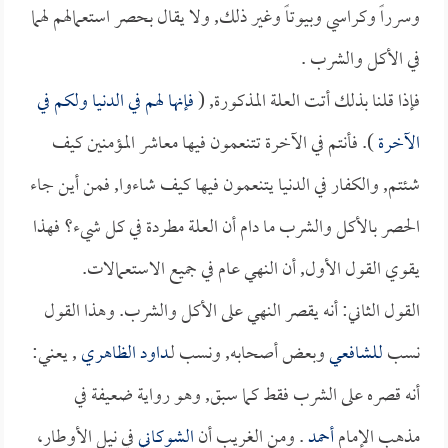
وسرراً وكراسي وبيوتاً وغير ذلك, ولا يقال بحصر استعمالهم لهما
في الأكل والشرب .
فإذا قلنا بذلك أتت العلة المذكورة, (
فإنها لهم في الدنيا ولكم في
الآخرة
). فأنتم في الآخرة تتنعمون فيها معاشر المؤمنين كيف
شئتم, والكفار في الدنيا يتنعمون فيها كيف شاءوا, فمن أين جاء
الحصر بالأكل والشرب ما دام أن العلة مطردة في كل شيء؟ فهذا
يقوي القول الأول, أن النهي عام في جميع الاستعمالات.
القول الثاني: أنه يقصر النهي على الأكل والشرب. وهذا القول
نسب
للشافعي
وبعض أصحابه, ونسب لـ
داود الظاهري
, يعني:
أنه قصره على الشرب فقط كما سبق, وهو رواية ضعيفة في
مذهب الإمام
أحمد
. ومن الغريب أن
الشوكاني
في نيل الأوطار،