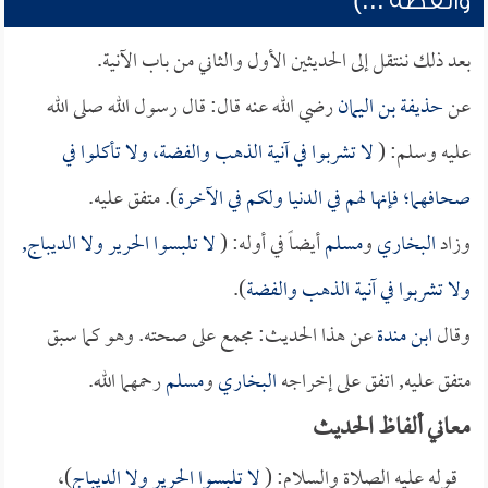
والفضة ...)
بعد ذلك ننتقل إلى الحديثين الأول والثاني من باب الآنية.
عن
حذيفة بن اليمان
رضي الله عنه قال: قال رسول الله صلى الله
عليه وسلم: (
لا تشربوا في آنية الذهب والفضة، ولا تأكلوا في
صحافهما؛ فإنها لهم في الدنيا ولكم في الآخرة
). متفق عليه.
وزاد
البخاري
و
مسلم
أيضاً في أوله: (
لا تلبسوا الحرير ولا الديباج,
ولا تشربوا في آنية الذهب والفضة
).
وقال
ابن مندة
عن هذا الحديث: مجمع على صحته. وهو كما سبق
متفق عليه, اتفق على إخراجه
البخاري
و
مسلم
رحمهما الله.
معاني ألفاظ الحديث
قوله عليه الصلاة والسلام: (
لا تلبسوا الحرير ولا الديباج
)،