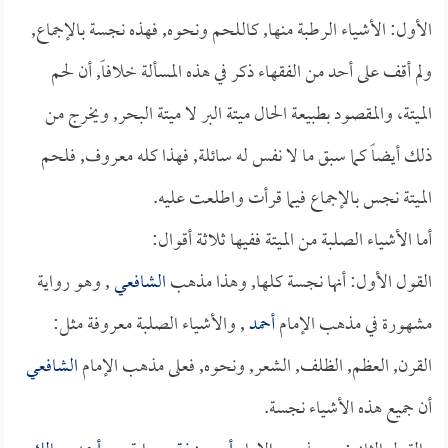
الأول: الأشياء الرطبة منها, كاللحم ونحوه, فهذه نجسة بالإجماع,
ولم أقف على أحد من الفقهاء ذكر في هذه المسألة خلافاً, أن لحم
الميتة، والمقصود بطبيعة الحال ميتة البر لا ميتة البحر, ويخرج من
ذلك أيضاً كما سبق ما لا نفس له سائلة, فهذا كله معروف, فلحم
الميتة نجس بالإجماع فيما قرأت واطلعت عليه. ‏
أما الأشياء الصلبة من الميتة ففيها ثلاثة أقوال:
القول الأول: أنها نجسة كلها, وهذا مذهب
الشافعي
, وهو رواية
مشهورة في مذهب الإمام
أحمد
, والأشياء الصلبة معروفة مثل:
القرن, العظم, الظلف, الشعر, ونحوه, فعلى مذهب الإمام
الشافعي
أن جميع هذه الأشياء نجسة.