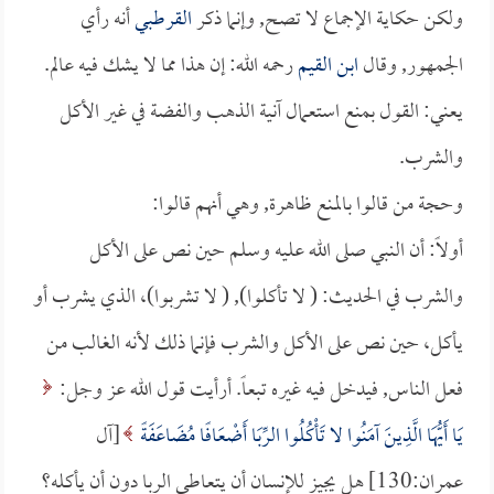
ولكن حكاية الإجماع لا تصح, وإنما ذكر
القرطبي
أنه رأي
الجمهور, وقال
ابن القيم
رحمه الله: إن هذا مما لا يشك فيه عالم.
يعني: القول بمنع استعمال آنية الذهب والفضة في غير الأكل
والشرب.
وحجة من قالوا بالمنع ظاهرة, وهي أنهم قالوا:
أولاً: أن النبي صلى الله عليه وسلم حين نص على الأكل
والشرب في الحديث: ( لا تأكلوا), ( لا تشربوا)، الذي يشرب أو
يأكل، حين نص على الأكل والشرب فإنما ذلك لأنه الغالب من
فعل الناس, فيدخل فيه غيره تبعاً. أرأيت قول الله عز وجل:
يَا أَيُّهَا الَّذِينَ آمَنُوا لا تَأْكُلُوا الرِّبَا أَضْعَافًا مُضَاعَفَةً
[آل
عمران:130] هل يجيز للإنسان أن يتعاطى الربا دون أن يأكله؟