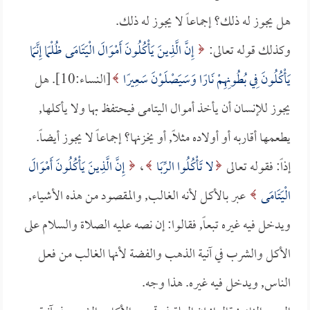
هل يجوز له ذلك؟ إجماعاً لا يجوز له ذلك.
وكذلك قوله تعالى:
إِنَّ الَّذِينَ يَأْكُلُونَ أَمْوَالَ الْيَتَامَى ظُلْمًا إِنَّمَا
يَأْكُلُونَ فِي بُطُونِهِمْ نَارًا وَسَيَصْلَوْنَ سَعِيرًا
[النساء:10]. هل
يجوز للإنسان أن يأخذ أموال اليتامى فيحتفظ بها ولا يأكلها,
يطعمها أقاربه أو أولاده مثلاً, أو يخزنها؟ إجماعاً لا يجوز أيضاً.
إذاً: فقوله تعالى
لا تَأْكُلُوا الرِّبَا
،
إِنَّ الَّذِينَ يَأْكُلُونَ أَمْوَالَ
الْيَتَامَى
عبر بالأكل لأنه الغالب, والمقصود من هذه الأشياء,
ويدخل فيه غيره تبعاً, فقالوا: إن نصه عليه الصلاة والسلام على
الأكل والشرب في آنية الذهب والفضة لأنها الغالب من فعل
الناس, ويدخل فيه غيره. هذا وجه.