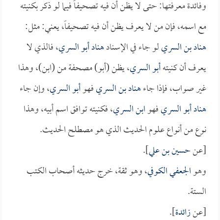
وفائدة معرفتها: حتى لا يظن أن فيه تصحيفاً فيما لو ذكر بكنيته
مع اسمه، فإن من لا يعرف يظن أن فيه تصحيفاً، يعني: مثل:
هناد بن السري
لو جاء في الإسناد
هناد أبو السري
، فالذي لا
يعرف أن كنيته
أبو السري
، يظن (أبو) مصحفة من (ابن)، وهذا
غير صواب، فإذا جاء
هناد بن السري
فهو
أبو السري
، وإن جاء
هناد أبو السري
فهو
ابن السري
، فكنيته توافق اسم أبيه، وهذا
نوع من أنواع علوم الحديث الذي هو مصطلح الحديث.
[عن
حسين بن علي
].
وهو
الجعفي الكوفي
، وهو ثقة، خرج حديثه أصحاب الكتب
الستة.
[عن
زائدة
].