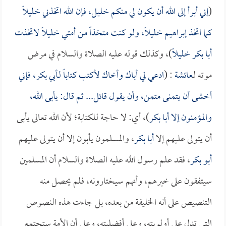
(
إني أبرأ إلى الله أن يكون لي منكم خليل، فإن الله اتخذني خليلاً
كما اتخذ إبراهيم خليلاً، ولو كنت متخذاً من أمتي خليلاً لاتخذت
أبا بكر
خليلاً
)، وكذلك قوله عليه الصلاة والسلام في مرض
موته لـ
عائشة
: (
ادعي لي أباك وأخاك لأكتب كتاباً لـ
أبي بكر
، فإني
أخشى أن يتمنى متمن، وأن يقول قائل... ثم قال: يأبى الله،
والمؤمنون إلا
أبا بكر
)، أي: لا حاجة للكتابة؛ لأن الله تعالى يأبى
أن يتولى عليهم إلا
أبا بكر
، والمسلمون يأبون إلا أن يتولى عليهم
أبو بكر
، فقد علم رسول الله عليه الصلاة والسلام أن المسلمين
سيتفقون على خيرهم، وأنهم سيختارونه، فلم يحصل منه
التنصيص على أنه الخليفة من بعده، بل جاءت هذه النصوص
التي تدل على أولويته، وعلى أفضليته، وعلى أن الأمة ستجتمع