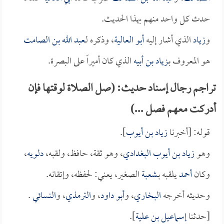
حدث كل واحد منهم بهذا الحديث.
و
زياد
الذي أشار إليه
أبو العالية
، وذكره لـ
عبد الله بن الصامت
هو المعروف بـ
زياد بن أبيه
الذي كان أميراً على البصرة.
تراجم رجال إسناد حديث: (صل الصلاة لوقتها فإن
أدركت معهم فصل ...)
قوله: [أخبرنا
زياد بن أيوب
].
وهو
زياد بن أيوب البغدادي
، وهو ثقة، حافظ، ولقبه،
دلويه
،
وكان
أحمد
يلقبه بـ
شعبة
الصغير، يعني: لحفظه، وإتقانه.
وحديثه أخرجه
البخاري
، و
أبو داود
، و
الترمذي
، و
النسائي
.
[حدثنا
إسماعيل بن علية
].