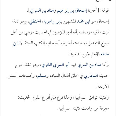
قوله: [أخبرنا
إسحاق بن إبراهيم
و
هناد بن السري
].
إسحاق هو
ابن مخلد
المشهور بـ
ابن راهويه
،
الحنظلي
، وهو ثقة،
ثبت، فقيه، وصف بأنه أمير المؤمنين في الحديث، وهي من أعلى
صيغ التعديل، وحديثه أخرجه أصحاب الكتب الستة إلا
ابن
ماجه
فإنه لم يخرج له شيئاً.
وأما
هناد بن السري
فهو
أبو السري الكوفي
، وهو ثقة، خرج
حديثه
البخاري
في خلق أفعال العباد، و
مسلم
، وأصحاب السنن
الأربعة.
وكنيته توافق اسم أبيه، وهذا نوع من أنواع علوم الحديث:
معرفة من وافقت كنيته اسم أبيه.