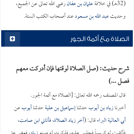
(32هـ) في خلافة
عثمان بن عفان
رضي الله تعالى عن الجميع،
وحديث
عبد الله بن مسعود
عند أصحاب الكتب الستة.
الصلاة مع أئمة الجور
شرح حديث: (صل الصلاة لوقتها فإن أدركت معهم
فصل ...)
قال المصنف رحمه الله تعالى: [الصلاة مع أئمة الجور.
أخبرنا
زياد بن أيوب
حدثنا
إسماعيل بن علية
حدثنا
أيوب
عن
أبي العالية البراء
قال: (
أخر
زياد
الصلاة، فأتاني
ابن صامت
،
فألقيت له كرسياً فجلس عليه، فذكرت له صنع
زياد
، فعض على