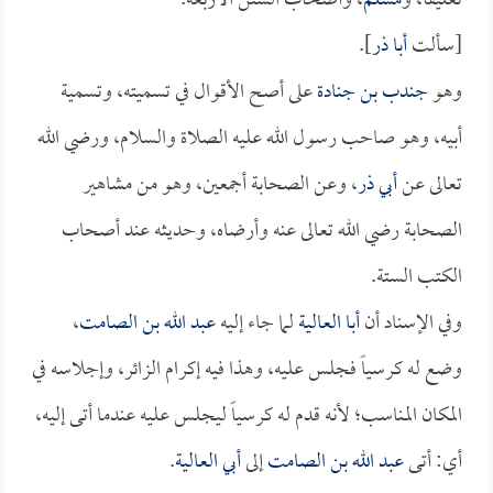
تعليقاً، و
مسلم
، وأصحاب السنن الأربعة.
[سألت
أبا ذر
].
وهو
جندب بن جنادة
على أصح الأقوال في تسميته، وتسمية
أبيه، وهو صاحب رسول الله عليه الصلاة والسلام، ورضي الله
تعالى عن
أبي ذر
، وعن الصحابة أجمعين، وهو من مشاهير
الصحابة رضي الله تعالى عنه وأرضاه، وحديثه عند أصحاب
الكتب الستة.
وفي الإسناد أن
أبا العالية
لما جاء إليه
عبد الله بن الصامت
،
وضع له كرسياً فجلس عليه، وهذا فيه إكرام الزائر، وإجلاسه في
المكان المناسب؛ لأنه قدم له كرسياً ليجلس عليه عندما أتى إليه،
أي: أتى
عبد الله بن الصامت
إلى
أبي العالية
.