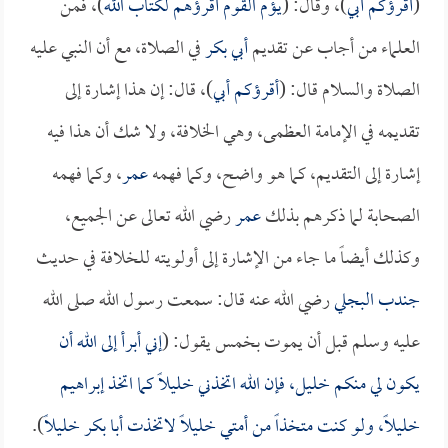
(
أقرؤكم
أبي
)، وقال: (
يؤم القوم أقرؤهم لكتاب الله
)، فمن
العلماء من أجاب عن تقديم
أبي بكر
في الصلاة، مع أن النبي عليه
الصلاة والسلام قال: (
أقرؤكم
أبي
)، قال: إن هذا إشارة إلى
تقديمه في الإمامة العظمى، وهي الخلافة، ولا شك أن هذا فيه
إشارة إلى التقديم، كما هو واضح، وكما فهمه
عمر
، وكما فهمه
الصحابة لما ذكرهم بذلك
عمر
رضي الله تعالى عن الجميع،
وكذلك أيضاً ما جاء من الإشارة إلى أولويته للخلافة في حديث
جندب البجلي
رضي الله عنه قال: سمعت رسول الله صلى الله
عليه وسلم قبل أن يموت بخمس يقول: (
إني أبرأ إلى الله أن
يكون لي منكم خليل، فإن الله اتخذني خليلاً كما اتخذ إبراهيم
خليلاً، ولو كنت متخذاً من أمتي خليلاً لاتخذت
أبا بكر
خليلاً
).