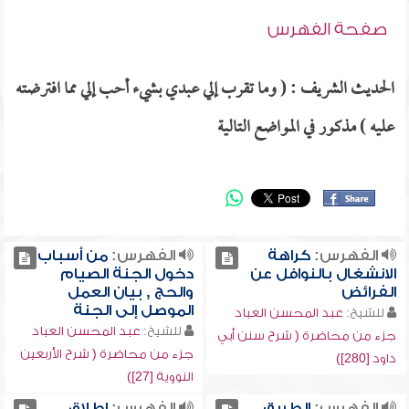
صفحة الفهرس
الحديث الشريف : ( وما تقرب إلي عبدي بشيء أحب إلي مما افترضته
عليه ) مذكور في المواضع التالية
الفهرس:
كراهة
الفهرس:
من أسباب
الانشغال بالنوافل عن
دخول الجنة الصيام
الفرائض
والحج , بيان العمل
الموصل إلى الجنة
للشيخ:
عبد المحسن العباد
للشيخ:
عبد المحسن العباد
جزء من محاضرة ( شرح سنن أبي
جزء من محاضرة ( شرح الأربعين
داود [280])
النووية [27])
الفهرس:
الطريق
الفهرس:
إطلاق