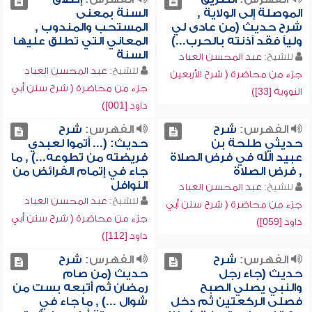
الموصلة إلى الولاية ,
السنة بمعنى
شرح حديث (من عادى لي
المستحب والمندوب ,
ولياً فقد آذنته بالحرب...)
المعاني التي تطلق عليها
السنة
للشيخ:
عبد المحسن العباد
للشيخ:
عبد المحسن العباد
جزء من محاضرة ( شرح الأربعين
جزء من محاضرة ( شرح سنن أبي
النووية [33])
داود [001])
الفهرس:
شرح
الفهرس:
شرح
حديثي طلحة بن
حديث: (... أتموا لعبدي
عبيد الله في فرض الصلاة
فريضته من تطوعه...) , ما
, فرض الصلاة
جاء في إتمام الفرائض من
النوافل
للشيخ:
عبد المحسن العباد
للشيخ:
عبد المحسن العباد
جزء من محاضرة ( شرح سنن أبي
جزء من محاضرة ( شرح سنن أبي
داود [059])
داود [112])
الفهرس:
شرح
الفهرس:
شرح
حديث (جاء رجل
حديث (من صام
والنبي يصلي الصبح
رمضان ثم أتبعه بست من
فصلى الركعتين ثم دخل
شوال ...) , ما جاء في