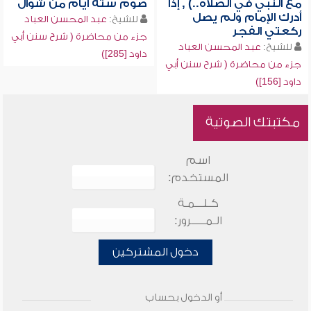
مع النبي في الصلاة..) , إذا
صوم ستة أيام من شوال
أدرك الإمام ولم يصل
للشيخ:
عبد المحسن العباد
ركعتي الفجر
جزء من محاضرة ( شرح سنن أبي
للشيخ:
عبد المحسن العباد
داود [285])
جزء من محاضرة ( شرح سنن أبي
داود [156])
مكتبتك الصوتية
اسم
المستخدم:
كـلـــمـة
الـمـــــرور:
دخول المشتركين
أو الدخول بحساب