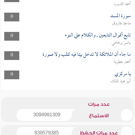
أحمد الديب
سورة المسد
0
ماجد فاروق
تابع أقوال التابعين , والكلام على النوء
0
ياسر برهامي
ما جاء أن الملائكة لا تدخل بيتا فيه كلب ولا صورة
0
أحمد حطيبة
يا مركزي
0
أبو عبد الملك
عدد مرات
3094991309
الاستماع
عدد مرات الحفظ
839579385