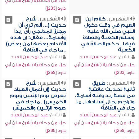
جزء من محاضرة ( شرح سنن أبي
داود [233])
الفهرس:
كلام ابن
الفهرس:
شرح
القيم في وقت دخول
حديث (... ألم تري أن
النبي صلى الله عليه
مجززاً المدلجي رأى زيداً
وسلم الكعبة والصلاة
وأسامة... فقال: إن هذه
فيها , حكم الصلاة في
الأقدام بعضها من بعض)
الكعبة
, ما جاء في القافة
للشيخ:
عبد المحسن العباد
للشيخ:
عبد المحسن العباد
جزء من محاضرة ( شرح سنن أبي
جزء من محاضرة ( شرح سنن أبي
داود [233])
داود [259])
الفهرس:
طريق
الفهرس:
شرح
ثانية لحديث عائشة
حديث (إن أعمال العباد
في قصة زيد وابنه أسامة،
تعرض يوم الإثنين ويوم
وتراجم رجال إسنادها , ما
الخميس) , ما جاء في
جاء في القافة
صوم الإثنين والخميس
للشيخ:
عبد المحسن العباد
للشيخ:
عبد المحسن العباد
جزء من محاضرة ( شرح سنن أبي
جزء من محاضرة ( شرح سنن أبي
داود [259])
داود [285])