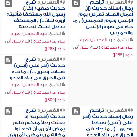
الفهرس:
تراجم
الفهرس:
شرح
رجال إسناد حديث (إن
حديث صفية (كان
أعمال العباد تعرض يوم
رسول الله معتكفاً فأتيته
الإثنين ويوم الخميس) , ما
أزوره ليلاً...) , المعتكف
جاء في صوم الإثنين
يدخل البيت لحاجته
والخميس
للشيخ:
عبد المحسن العباد
للشيخ:
عبد المحسن العباد
جزء من محاضرة ( شرح سنن أبي
جزء من محاضرة ( شرح سنن أبي
داود [288])
داود [285])
الفهرس:
شرح
حديث (أغر على (أبنى)
صباحاً وحرق...) , ما جاء
في الحرق في بلاد العدو
للشيخ:
عبد المحسن العباد
جزء من محاضرة ( شرح سنن أبي
داود [309])
الفهرس:
تراجم
الفهرس:
شرح
رجال إسناد حديث (أغر
حديث (أعجزتم إذ
على (أُبنى) صباحاً
بعثت رجلاً منكم فلم
وحرق...) , ما جاء في
يمض لأمري أن تجعلوا
الحرق في بلاد العدو
مكانه من يمضي لأمري) ,