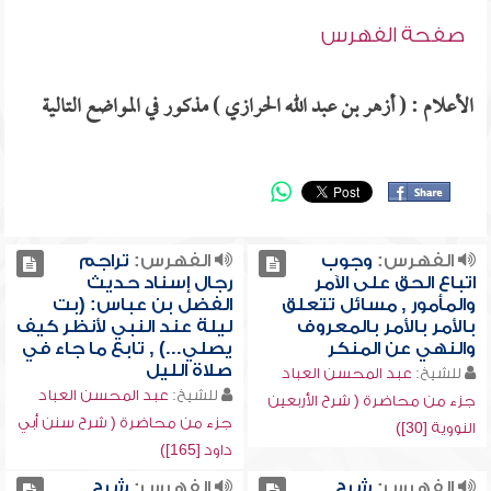
صفحة الفهرس
الأعلام : ( أزهر بن عبد الله الحرازي ) مذكور في المواضع التالية
الفهرس:
وجوب
الفهرس:
تراجم
اتباع الحق على الآمر
رجال إسناد حديث
والمأمور , مسائل تتعلق
الفضل بن عباس: (بت
بالأمر بالأمر بالمعروف
ليلة عند النبي لأنظر كيف
والنهي عن المنكر
يصلي...) , تابع ما جاء في
صلاة الليل
للشيخ:
عبد المحسن العباد
للشيخ:
عبد المحسن العباد
جزء من محاضرة ( شرح الأربعين
جزء من محاضرة ( شرح سنن أبي
النووية [30])
داود [165])
الفهرس:
شرح
الفهرس:
شرح