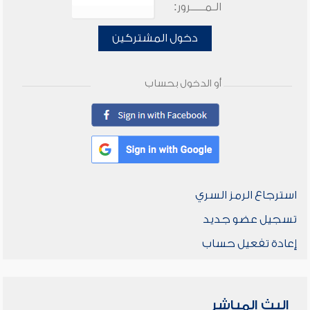
الـمـــــرور:
دخول المشتركين
أو الدخول بحساب
استرجاع الرمز السري
تسجيل عضو جديد
إعادة تفعيل حساب
البث المباشر