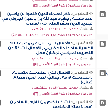
جزء من محاضرة ( شرح لامية الأفعال [2])
الفهرس:
ذكر العلماء الذين خلفوا ابن ياسين
بعد مقتله , جهود عبد الله بن ياسين الجزولي في
تجديد الدين ونشر العلم في المغرب
للشيخ:
محمد الحسن الددو الشنقيطي
جزء من محاضرة ( نماذج من تضحيات علماء الشناقطة)
الفهرس:
الأفعال التي ليس في مضارعها إلا
الكسر الشاذ عند الحضرمي , الأفعال الشاذة عن
التصريف القياسي لمضارع فعِل
للشيخ:
محمد الحسن الددو الشنقيطي
جزء من محاضرة ( شرح لامية الأفعال [6])
ي
الفهرس:
الأفعال التي استعملت متعدية،
واستعملت لازمة , جوالب الضم لعين مضارع
(فعَل)
للشيخ:
محمد الحسن الددو الشنقيطي
جزء من محاضرة ( شرح لامية الأفعال [7])
الفهرس:
الشاذ بالضم من اللازم , الشاذ من
(فعَل) بفتح المضاعف