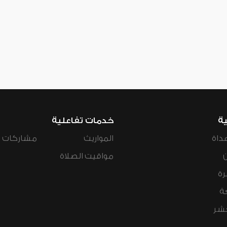
ية
خدمات تفاعلية
داة
المواريث
مشاركات ال
مواقيت الصلاة
رة
ة
عشر