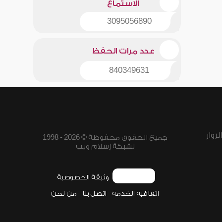
الاستماع
3095056890
عدد مرات الحفظ
840349631
زوار
جميع الحقوق محفوظة © 2026 - 1998
لشبكة إسلام ويب
وثيقة الخصوصية
اتفاقية الخدمة
اتصل بنا
من نحن