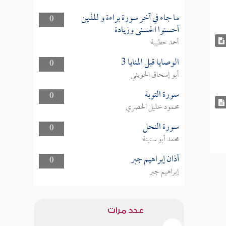
ما جاء في آخر سورة براءة و للذين
0
أحسنوا الحسنى وزيادة
أحمد حطيبة
الوصايا قبل المنايا 3
0
أبو إسحاق الحويني
سورة التوبة
0
محمود خليل الحصري
سورة النحل
0
محمد أبو سنينة
أذان إبراهيم جبر
0
إبراهيم جبر
عدد مرات