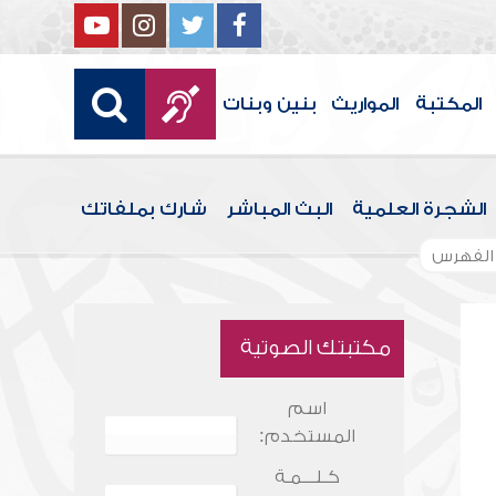
المكتبة
المواريث
بنين وبنات
الشجرة العلمية
البث المباشر
شارك بملفاتك
الفهرس
مكتبتك الصوتية
اسم
المستخدم:
كـلـــمـة