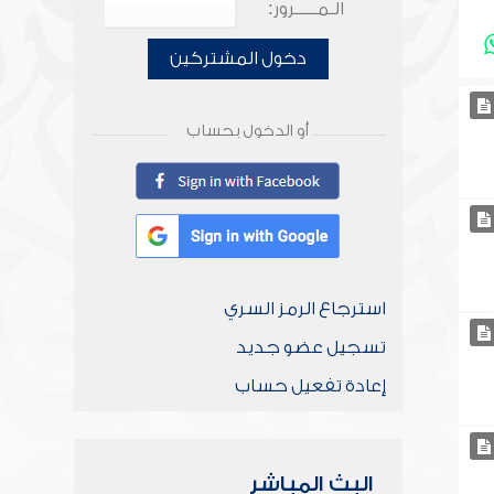
الـمـــــرور:
دخول المشتركين
أو الدخول بحساب
استرجاع الرمز السري
تسجيل عضو جديد
إعادة تفعيل حساب
البث المباشر