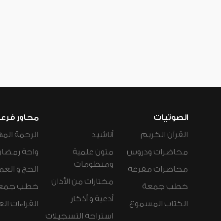
الصوتيات
محاور فرع
القرآن الكريم
أناشيد
الرحمة المه
محاضرات ودروس
متون علمية
واحة رمضان
ومنظومات
محاضرات مفرغة
الحج و العم
مختارات من الأذان
خطب جمعة
خطب جمع
أدعية و أذكار
الكتاب المسموع
القراءات ال
استراحة التسجيلات