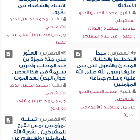
الأسئلة
الأنبياء والشهداء في
القبور
للشيخ:
محمد الحسن الددو
للشيخ:
محمد الحسن الددو
الشنقيطي
الشنقيطي
جزء من محاضرة ( التوازن
جزء من محاضرة ( أسباب عذاب
والاعتدال في حياة المسلم)
القبر)
الفهرس:
مبدأ
الفهرس:
العثور
التخطيط والكتابة ,
على جثة حمزة بن
المبادئ والأصول التي بنى
عبد المطلب وآخرين
عليها رسول الله صلى الله
سليمة في هذا العصر ,
عليه وسلم جماعة
أحوال البدن بعد الموت
المؤمنين
للشيخ:
محمد الحسن الددو
للشيخ:
محمد الحسن الددو
الشنقيطي
الشنقيطي
جزء من محاضرة ( مشاهد
جزء من محاضرة ( الأخوة في
القيامة)
الدين)
الفهرس:
تسلية
المؤمنين بمس القرح
للمشركين , تقوية الله
للمؤمنين ونهيهم عن