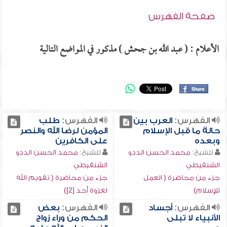
صفحة الفهرس
الأعلام : ( عبد الله بن جحش ) مذكور في المواضع التالية
الفهرس:
العرب بين
الفهرس:
طلب
حالة ما قبل الإسلام
المؤمن لرضا الله والنصر
وبعده
على الكافرين
للشيخ:
محمد الحسن الددو
للشيخ:
محمد الحسن الددو
الشنقيطي
الشنقيطي
جزء من محاضرة ( العمل
جزء من محاضرة ( تقويم الله
للإسلام)
لغزوة أحد [2])
الفهرس:
أجساد
الفهرس:
بعض
الأنبياء لا تبلى
الحكم من وراء زواج