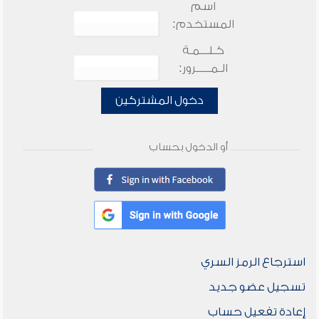
اسم
المستخدم:
كـلـــمـة
الـمـــــرور:
دخول المشتركين
أو الدخول بحساب
استرجاع الرمز السري
تسجيل عضو جديد
إعادة تفعيل حساب