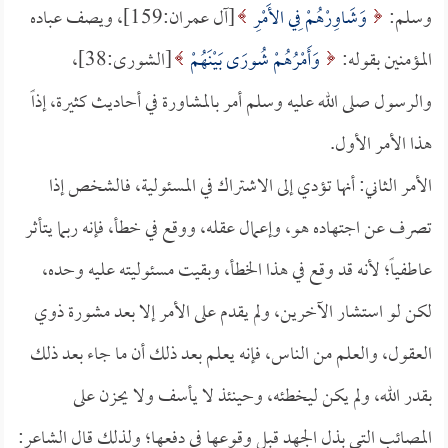
وسلم:
وَشَاوِرْهُمْ فِي الأَمْرِ
[آل عمران:159]، ويصف عباده
المؤمنين بقوله:
وَأَمْرُهُمْ شُورَى بَيْنَهُمْ
[الشورى:38]،
والرسول صلى الله عليه وسلم أمر بالمشاورة في أحاديث كثيرة، إذاً
هذا الأمر الأول.
الأمر الثاني: أنها تؤدي إلى الاشتراك في المسئولية، فالشخص إذا
تصرف عن اجتهاده هو، وإعمال عقله، ووقع في خطأ، فإنه ربما يتأثر
عاطفياً؛ لأنه قد وقع في هذا الخطأ، وبقيت مسئوليته عليه وحده،
لكن لو استشار الآخرين، ولم يقدم على الأمر إلا بعد مشورة ذوي
العقول، والعلم من الناس، فإنه يعلم بعد ذلك أن ما جاء بعد ذلك
بقدر الله، ولم يكن ليخطئه، وحينئذ لا يأسف ولا يحزن على
المصائب التي بذل الجهد قبل وقوعها في دفعها؛ ولذلك قال الشاعر: