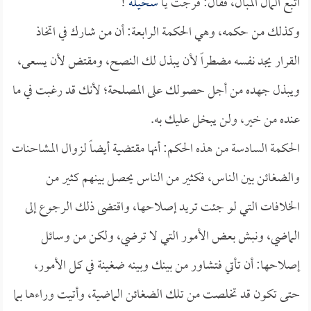
اتبع المال المبال، فقال: فرجت يا
سخيلة
!
وكذلك من حكمه، وهي الحكمة الرابعة: أن من شارك في اتخاذ
القرار يجد نفسه مضطراً لأن يبذل لك النصح، ومقتض لأن يسعى،
ويبذل جهده من أجل حصولك على المصلحة؛ لأنك قد رغبت في ما
عنده من خير، ولن يبخل عليك به.
الحكمة السادسة من هذه الحكم: أنها مقتضية أيضاً لزوال المشاحنات
والضغائن بين الناس، فكثير من الناس يحصل بينهم كثير من
الخلافات التي لو جئت تريد إصلاحها، واقتضى ذلك الرجوع إلى
الماضي، ونبش بعض الأمور التي لا ترضي، ولكن من وسائل
إصلاحها: أن تأتي فتشاور من بينك وبينه ضغينة في كل الأمور،
حتى تكون قد تخلصت من تلك الضغائن الماضية، وأتيت وراءها بما