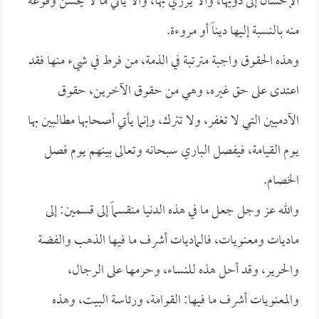
الإحسان إلى ذويها، وألا يزري بها، وألا يأتي ما لا يحسن وقوعه
منه بالنسبة إليها ديناً أو مروءة.
وهذه الحقوق واجبة مترتبة في الذمة، من فرط في شيء منها فقد
اعتدى على حق غيره، وهي من حقوق الآخرين، حقوق
الآدميين التي لا تغفر، ولا تترك، وإنما يأتي أصحابها مطالبين بها
يوم القيامة، فيفصل الباري سبحانه وتعالى بينهم يوم فصل
الخصام.
والله عز وجل جعل ما في هذه الدنيا منقسماً إلى قسمين: إلى
ماديات ومعنويات، فالماديات أشرف ما فيها الذهب والفضة
والحرير، وقد أحل هذه للنساء، وحرمها على الرجال،
والمعنويات أشرف ما فيها: القوامة، ورئاسة البيت، وهذه