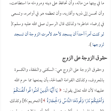
ما في بيتها من ماله، وأن تحافظ على دينه ومروءته ما استطاعت،
وأن تحسن إلى ذويه وأقاربه، وأن تعظمه هو في أوامره، وتسعى
في إرضاء خاطره؛ ولذلك قال الرسول صلى الله عليه وسلم:(
لو كنت آمراً أحداً أن يسجد لأحد لأمرت الزوجة أن تسجد
لزوجها
).
حقوق الزوجة على الزوج
وحقوق الزوجة على الزوج هي: السكنى والنفقة، والكسوة
بالمعروف، وكذلك القوامة الصالحة، بأن يمنعها مما حرم الله
عليها؛ لأن الله تعالى يقول:
يَا أَيُّهَا الَّذِينَ آمَنُوا قُوا أَنفُسَكُمْ
وَأَهْلِيكُمْ نَارًا وَقُودُهَا النَّاسُ وَالْحِجَارَةُ
[التحريم:6] وكذلك