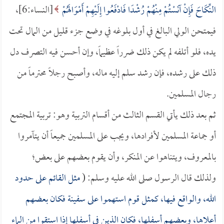
النِّكَاحَ فَإِنْ آنَسْتُمْ مِنْهُمْ رُشْدًا فَادْفَعُوا إِلَيْهِمْ أَمْوَالَهُمْ
[النساء:6]،
فيمتحن الولي البالغ في أول بلوغه في وضع جزء قليل من المال تحت
يده، فلو أتلفه لم يكن ذلك ضرراً عظيماً، وإن أحسن فيه التصرف دل
ذلك على رشده، فإن رشد سلم إليه ماله، وأصبح رجلاً محترماً من
رجال المسلمين.
ثم بعد ذلك يأتي القسم الثالث من أقسام التربية وهو: تربية المجتمع
أو جماعة المسلمين لأفرادها، ويجب على المسلمين جميعاً أن يتآمروا
بالمعروف، ويتناهوا عن المنكر، وأن يقوم بعضهم على بعض؛
ولذلك قال الرسول صلى الله عليه وسلم: (
مثل القائم على حدود
الله، والواقع فيها، كمثل قوم استهموا على سفينة فكان بعضهم
أعلاها، وبعضهم أسفلها، فكان الذين في أسفلها إذا استقوا من الماء