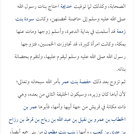
الصحابة، وكذلك لما توفيت
خديجة
احتاج بنات رسول الله
صلى الله عليه وسلم إلى حاضنة تحضنهن، وكانت
سودة بنت
زمعة
قد أسلمت في بداية الدعوة، وأسلم زوجها ومات عنها
بمكة، وكانت امرأة كبيرة، قد تجاوزت الخمسين، فتزوجها
رسول الله صلى الله عليه وسلم ليقوم عليها، ولتقوم بحضانة
بناته.
ثم تزوج بعد ذلك
حفصة بنت عمر
بأمر الله سبحانه وتعالى؛
لأن أباها كان وزيره، وسيكون الخليفة الثاني من بعده، وهي
ذات مكانة في قريش من جهة أبيها وأمها، فأبوها
عمر بن
الخطاب بن عمرو بن نفيل بن عبد الله بن رياح بن قرط بن رزاح
بن عدي بن كعب
، وأمها
زينب بنت مظعون
من بني جمع أيضاً،