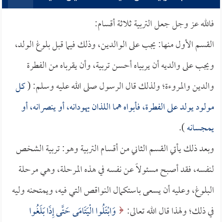
فالله عز وجل جعل التربية ثلاثة أقسام:
القسم الأول منها: يجب على الوالدين، وذلك فيما قبل بلوغ الولد،
ويجب على والديه أن يربياه أحسن تربية، وأن يقرباه من الفطرة
والدين والمروءة؛ ولذلك قال الرسول صلى الله عليه وسلم: (
كل
مولود يولد على الفطرة، فأبواه هما اللذان يهودانه، أو ينصرانه، أو
يمجسانه
).
وبعد ذلك يأتي القسم الثاني من أقسام التربية وهو: تربية الشخص
لنفسه، فقد أصبح مسئولاً عن نفسه في هذه المرحلة، وهي مرحلة
البلوغ، وعليه أن يسعى باستكمال النواقص التي فيه، ويمتحنه وليه
في ذلك؛ ولهذا قال الله تعالى:
وَابْتَلُوا الْيَتَامَى حَتَّى إِذَا بَلَغُوا