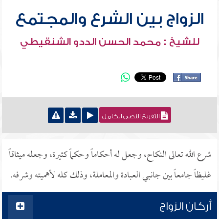
الزواج بين الشرع والمجتمع
للشيخ : محمد الحسن الددو الشنقيطي
التفريغ النصي الكامل
شرع الله تعالى النكاح، وجعل له أحكاماً وحكماً كثيرة، وجعله ميثاقاً
غليظاً جامعاً بين جانبي العبادة والمعاملة، وذلك كله لأهميته وشرفه.
أركان الزواج