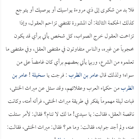
فلا بد من شكوى إلى ذي مروءة يواسيك أو يوصيك أو يتوجع
كذلك الحكمة الثالثة: أن المشورة تقتضي تزاحم العقول، وإذا
تزاحمت العقول خرج الصواب، كل شخص يأتي برأي قد يكون
محجوباً عن غيره، والناس متفاوتون في مقتضى العقل، وفي مقتضى ما
تعلموه من الشرع، وربما يأتي بعضهم برأي كان غامضاً على من
سواه؛ ولذلك قال
عامر بن الظرب
: فرجت يا
سخيلة
!
عامر بن
الظرب
من حكماء العرب وعقلائهم، وقد سئل عن ميراث الخنثى،
فبات ليلة مهموماً يفكر في طريقة ميراث الخنثى، فرأته أمته، وكانت
ناقصة العقل، فقالت: يا سيدي! ما لك لا تنام؟ فقال: لأمر سئلت
عنه، ولم أجد جوابه، فقالت: وما هو؟ فقال: ميراث الخنثى، فقالت: