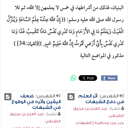
البنيان، فذلك من أشراطها، في خمس لا يعلمهن إلا الله، ثم تلا
رسول الله صلى الله عليه وسلم: (( إِنَّ اللَّهَ عِنْدَهُ عِلْمُ السَّاعَةِ وَيُنَزِّلُ
الْغَيْثَ وَيَعْلَمُ مَا فِي الأَرْحَامِ وَمَا تَدْرِي نَفْسٌ مَاذَا تَكْسِبُ غَدًا وَمَا
تَدْرِي نَفْسٌ بِأَيِّ أَرْضٍ تَمُوتُ إِنَّ اللَّهَ عَلِيمٌ خَبِير ))[لقمان:34] )
مذكور في المواضع التالية
الفهرس:
أثر العلم
الفهرس:
ضعف
في دفع الشبهات
اليقين وأثره في الوقوع
في الشبهات
للشيخ:
عبد العزيز بن مرزوق
للشيخ:
عبد العزيز بن مرزوق
الطريفي
الطريفي
جزء من محاضرة ( الشبهات