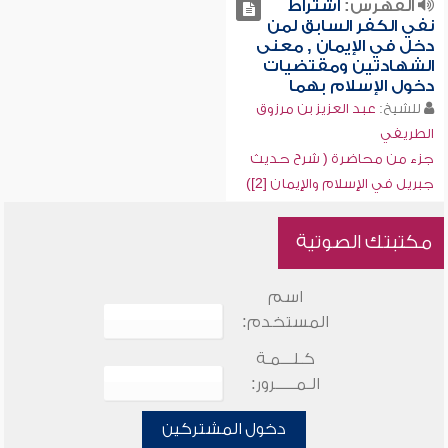
الفهرس:
اشتراط
نفي الكفر السابق لمن
دخل في الإيمان , معنى
الشهادتين ومقتضيات
دخول الإسلام بهما
للشيخ:
عبد العزيز بن مرزوق
الطريفي
جزء من محاضرة ( شرح حديث
جبريل في الإسلام والإيمان [2])
مكتبتك الصوتية
اسم
المستخدم:
كـلـــمـة
الـمـــــرور:
دخول المشتركين