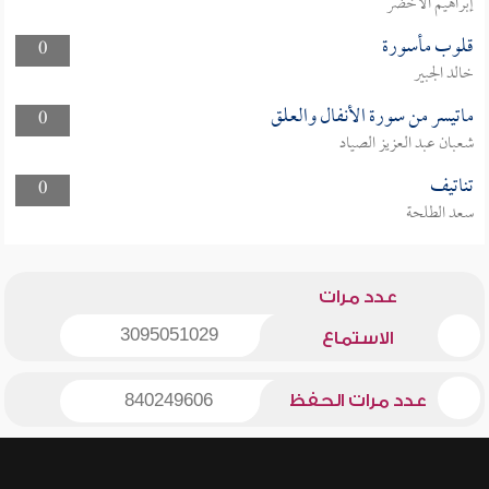
إبراهيم الأخضر
قلوب مأسورة
0
خالد الجبير
ماتيسر من سورة الأنفال والعلق
0
شعبان عبد العزيز الصياد
تناتيف
0
سعد الطلحة
عدد مرات
3095051029
الاستماع
عدد مرات الحفظ
840249606