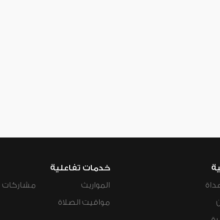
ية
خدمات تفاعلية
داة
المواريث
مشاركات ال
مواقيت الصلاة
رة