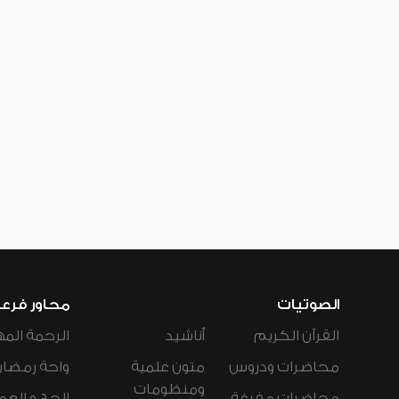
الصوتيات
محاور فرع
القرآن الكريم
أناشيد
الرحمة المه
محاضرات ودروس
متون علمية
واحة رمضان
ومنظومات
محاضرات مفرغة
الحج و العم