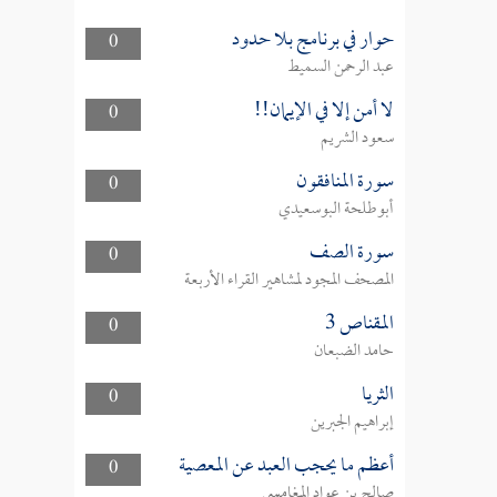
حوار في برنامج بلا حدود
0
عبد الرحمن السميط
لا أمن إلا في الإيمان!!
0
سعود الشريم
سورة المنافقون
0
أبوطلحة البوسعيدي
سورة الصف
0
المصحف المجود لمشاهير القراء الأربعة
المقناص 3
0
حامد الضبعان
الثريا
0
إبراهيم الجبرين
أعظم ما يحجب العبد عن المعصية
0
صالح بن عواد المغامسي