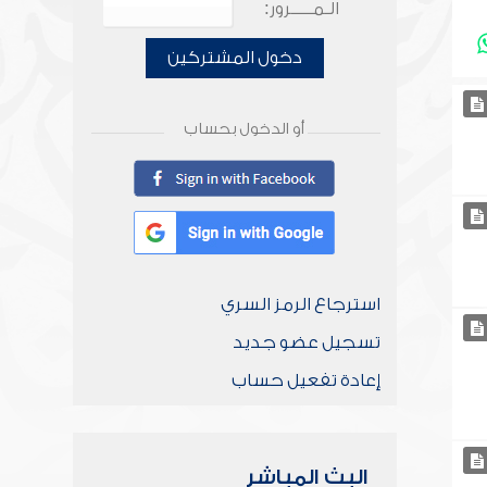
الـمـــــرور:
دخول المشتركين
أو الدخول بحساب
استرجاع الرمز السري
تسجيل عضو جديد
إعادة تفعيل حساب
البث المباشر