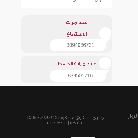
عدد مرات
الاستماع
3094986731
عدد مرات الحفظ
839501716
زوار
جميع الحقوق محفوظة © 2026 - 1998
لشبكة إسلام ويب