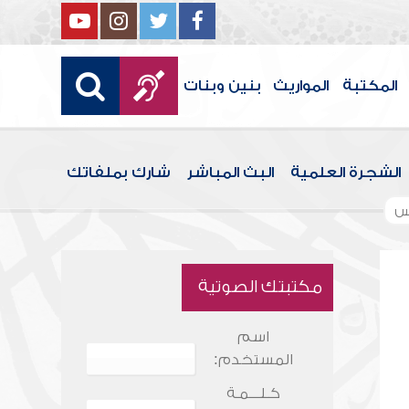
المكتبة
المواريث
بنين وبنات
الشجرة العلمية
البث المباشر
شارك بملفاتك
س
مكتبتك الصوتية
اسم
المستخدم:
كـلـــمـة