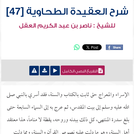
شرح العقيدة الطحاوية [47]
للشيخ : ناصر بن عبد الكريم العقل
التفريغ النصي الكامل
الإسراء والمعراج حق ثابت بالكتاب والسنة، فقد أسري بالنبي صلى
الله عليه وسلم إلى بيت المقدس، ثم عرج به إلى السماء السابعة حتى
بلغ سدرة المنتهى، كل ذلك ببدنه وروحه، يقظة لا مناماً، هذا معتقد
أهل السنة، وهو ما دلت عليه نصوص القرآن والسنة، ومما دلت