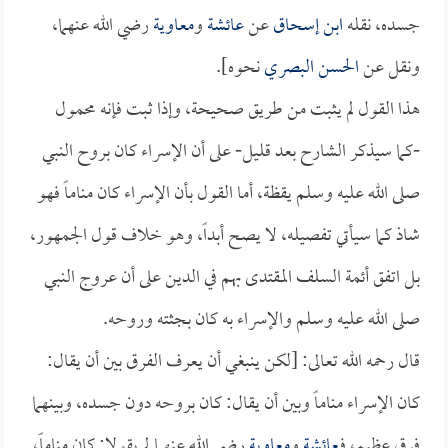
جسده، نقله
ابن إسحاق
عن
عائشة
و
معاوية
رضي الله عنهما،
ونقل عن
الحسن البصري
نحوه].
هذا القول لم يثبت من طريق صحيحة، وإذا ثبت فإنه محمول
-كما سيذكر الشارح بعد قليل- على أن الإسراء كان بروح النبي
صلى الله عليه وسلم يقظة، أما القول بأن الإسراء كان مناماً فهو
شاذ كما سيأتي تفصيله، لا يصح أبداً، وهو خلاف قول الجمهور،
بل اتفق أئمة السلف المقتدى بهم في الدين على أن عروج النبي
صلى الله عليه وسلم والإسراء به كان بجثته وروحه.
قال رحمه الله تعالى: [لكن ينبغي أن يعرف الفرق بين أن يقال:
كان الإسراء مناماً وبين أن يقال: كان بروحه دون جسده، وبينهما
فرق عظيم، فـ
عائشة
و
معاوية
رضي الله عنهما لم يقولا: كان مناماً،