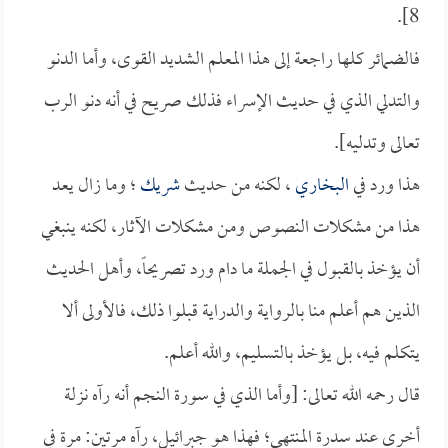
8].
فالضمائر كلها راجعة إلى هذا المعلم الشديد القوى، وأما الدنو
والتدلي الذي في حديث الإسراء فذلك صريح في أنه دنو الرب
تعالى وتدليه].
هذا ورد في
البخاري
، لكنه من حديث
شريك
؛ وما زال يعد
هذا من مشكلات النصوص ومن مشكلات الآثار، لكنه ينبغي
أن يؤخذ بالقبول في الجملة ما دام ورد تصريحاً، وأهل الحديث
الذين هم أعلم منا بالرواية والدراية قبلوا ذلك، فالأولى ألا
يتكلم فيه، بل يؤخذ بالتسليم، والله أعلم.
قال رحمه الله تعالى: [وأما الذي في سورة النجم أنه رآه نزلة
أخرى عند سدرة المنتهى؛ فهذا هو جبرائيل، رآه مرتين: مرة في