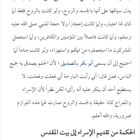
يدل سياقها على أنها بالجسد والروح، ولو كانت بالروح فقط لما
كان لها اعتبار، ولما كانت إعجازاً ولا حجة للنبي صلى الله عليه
وسلم، ولما كانت فاصلاً بين المؤمنين والكافرين، ولما استعمل
المشركون ما استعملوه من تهكم واستهزاء، ولو كانت مناماً لما
احتيج إلى أن يسمى
أبو بكر
بـ
الصديق
؛ لأن الحلم يصدق به جميع
الناس، فمن قال: أني رأيت البارحة أني فعلت وفعلت، لا
يستطيع أحد أن ينكر عليه أنه رأى؛ لكن نظراً لأن الإسراء
والمعراج كانا حقيقة بالجسد والروح صارت لهما هذه اللوازم
ضرورية، والله أعلم.
الحكمة من تقديم الإسراء إلى بيت المقدس