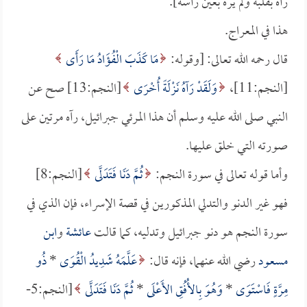
رآه بقلبه ولم يره بعين رأسه].
هذا في المعراج.
قال رحمه الله تعالى: [وقوله:
مَا كَذَبَ الْفُؤَادُ مَا رَأَى
[النجم:11]،
وَلَقَدْ رَآهُ نَزْلَةً أُخْرَى
[النجم:13] صح عن
النبي صلى الله عليه وسلم أن هذا المرئي جبرائيل، رآه مرتين على
صورته التي خلق عليها.
وأما قوله تعالى في سورة النجم:
ثُمَّ دَنَا فَتَدَلَّى
[النجم:8]
فهو غير الدنو والتدلي المذكورين في قصة الإسراء، فإن الذي في
سورة النجم هو دنو جبرائيل وتدليه، كما قالت
عائشة
و
ابن
مسعود
رضي الله عنهما، فإنه قال:
عَلَّمَهُ شَدِيدُ الْقُوَى
*
ذُو
مِرَّةٍ فَاسْتَوَى
*
وَهُوَ بِالأُفُقِ الأَعْلَى
*
ثُمَّ دَنَا فَتَدَلَّى
[النجم:5-