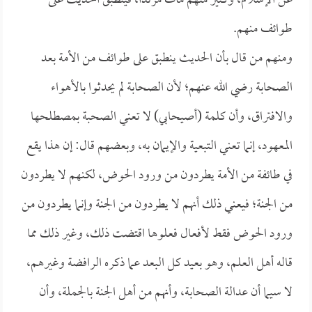
عن الإسلام، وكثير منهم مات مرتداً، فينطبق الحديث على
طوائف منهم.
ومنهم من قال بأن الحديث ينطبق على طوائف من الأمة بعد
الصحابة رضي الله عنهم؛ لأن الصحابة لم يحدثوا بالأهواء
والافتراق، وأن كلمة (أصيحابي) لا تعني الصحبة بمصطلحها
المعهود، إنما تعني التبعية والإيمان به، وبعضهم قال: إن هذا يقع
في طائفة من الأمة يطردون من ورود الحوض، لكنهم لا يطردون
من الجنة؛ فيعني ذلك أنهم لا يطردون من الجنة وإنما يطردون من
ورود الحوض فقط لأفعال فعلوها اقتضت ذلك، وغير ذلك مما
قاله أهل العلم، وهو بعيد كل البعد عما ذكره الرافضة وغيرهم،
لا سيما أن عدالة الصحابة، وأنهم من أهل الجنة بالجملة، وأن