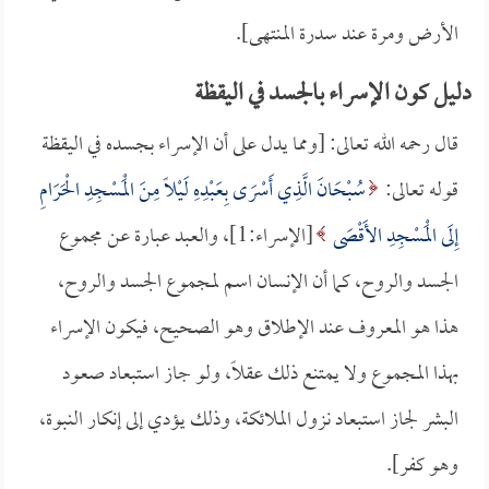
الأرض ومرة عند سدرة المنتهى].
دليل كون الإسراء بالجسد في اليقظة
قال رحمه الله تعالى: [ومما يدل على أن الإسراء بجسده في اليقظة
قوله تعالى:
سُبْحَانَ الَّذِي أَسْرَى بِعَبْدِهِ لَيْلًا مِنَ الْمَسْجِدِ الْحَرَامِ
إِلَى الْمَسْجِدِ الأَقْصَى
[الإسراء:1]، والعبد عبارة عن مجموع
الجسد والروح، كما أن الإنسان اسم لمجموع الجسد والروح،
هذا هو المعروف عند الإطلاق وهو الصحيح، فيكون الإسراء
بهذا المجموع ولا يمتنع ذلك عقلاً، ولو جاز استبعاد صعود
البشر لجاز استبعاد نزول الملائكة، وذلك يؤدي إلى إنكار النبوة،
وهو كفر].