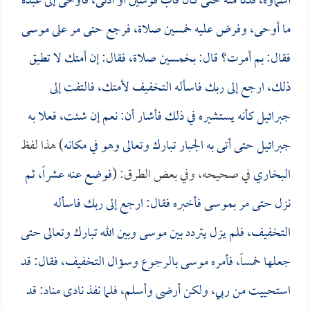
أسماؤه، فدنا منه حتى كان قاب قوسين أو أدنى، فأوحى إلى عبده
ما أوحى، وفرض عليه خمسين صلاة، فرجع حتى مر على موسى
فقال: بم أمرت؟ قال: بخمسين صلاة، فقال: إن أمتك لا تطيق
ذلك، ارجع إلى ربك فاسأله التخفيف لأمتك، فالتفت إلى
جبرائيل كأنه يستشيره في ذلك فأشار أن: نعم إن شئت، فعلا به
جبرائيل حتى أتى به الجبار تبارك وتعالى وهو في مكانه
) هذا لفظ
البخاري
في صحيحه، وفي بعض الطرق: (
فوضع عنه عشراً، ثم
نزل حتى مر بموسى فأخبره فقال: ارجع إلى ربك فاسأله
التخفيف، فلم يزل يتردد بين موسى وبين الله تبارك وتعالى حتى
جعلها خمساً، فأمره موسى بالرجوع وسؤال التخفيف، فقال: قد
استحييت من ربي، ولكن أرضى وأسلم، فلما نفذ نادى مناد: قد