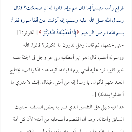
فرفع رأسه متبسماً إما قال لهم وإما قالوا له: لم ضحكت؟ فقال
رسول الله صلى الله عليه وسلم: إنه أنزلت عين آنفاً سورة فقرأ:
بسم الله الرحمن الرحيم
إِنَّا أَعْطَيْنَاكَ الْكَوْثَرَ
[الكوثر:1]
حتى ختمها، ثم قال: وهل تدرون ما الكوثر؟ قالوا: الله
ورسوله أعلم، قال: هو نهر أعطانيه ربي عز وجل في الجنة عليه
خير كثير، ترد عليه أمتي يوم القيامة، آنيته عدد الكواكب، يختلج
العبد منهم فأقول: يا رب! إنه من أمتي. فيقال: إنك لا تدري ما
أحدثوا بعدك) ] .
هذا فيه دليل على التفسير الذي فسر به بعض السلف الحديث
السابق وأمثاله، وهو أن المقصود أصحابه من أمته؛ لأن كل أمة