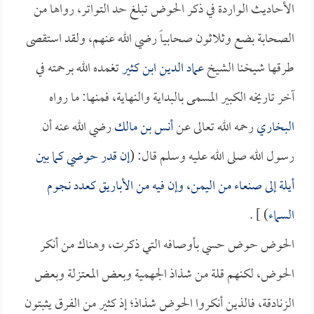
الأحاديث الواردة في ذكر الحوض تبلغ حد التواتر، رواها من
الصحابة بضع وثلاثون صحابياً رضي الله عنهم، ولقد استقصى
طرقها شيخنا الشيخ
عماد الدين ابن كثير
تغمده الله برحمته في
آخر تاريخه الكبير المسمى بالبداية والنهاية، فمنها: ما رواه
البخاري
رحمه الله تعالى عن
أنس بن مالك
رضي الله عنه أن
رسول الله صلى الله عليه وسلم قال: (
إن قدر حوضي كما بين
أيلة إلى صنعاء من اليمن، وإن فيه من الأباريق كعدد نجوم
السماء
) ] .
الحوض حوض حسي بأوصافه التي ذكرت، وهناك من أنكر
الحوض، لكنهم قلة من شذاذ الجهمية وبعض المعتزلة وبعض
الزنادقة، فالذين أنكروا الحوض شذاذ؛ إذ كثير من الفرق يثبتون