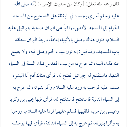
قال رحمه الله تعالى: [وكان من حديث الإسراء: (
أنه صلى الله
عليه وسلم أسري بجسده في اليقظة على الصحيح من المسجد
الحرام إلى المسجد الأقصى، راكباً على البراق صحبة جبرائيل عليه
السلام، فنزل هناك وصلى بالأنبياء إماماً، وربط البراق بحلقة
باب المسجد، وقد قيل: إنه نزل ببيت لحم وصلى فيه، ولا يصح
عنه ذلك البتة، ثم عرج به من بيت المقدس تلك الليلة إلى السماء
الدنيا، فاستفتح له جبرائيل ففتح له، فرأى هناك آدم أبا البشر،
فسلم عليه فرحب به ورد عليه السلام وأقر بنبوته، ثم عرج به
إلى السماء الثانية فاستفتح فاستفتح له، فرأى فيها يحيى بن زكريا
وعيسى بن مريم فلقيهما فسلم عليهما فردا عليه السلام، ورحبا
به وأقرا بنبوته، ثم عرج به إلى السماء الثالثة، فرأى فيها يوسف