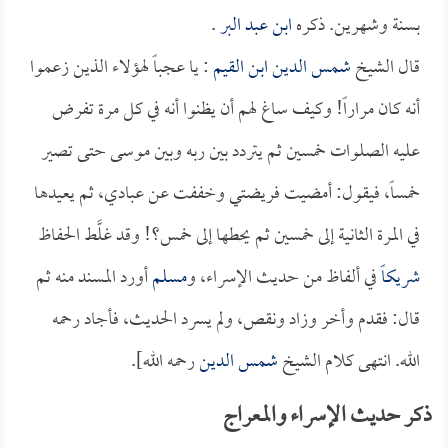
بسنة وشهرين. ذكره
ابن عبد البر
.
قال الشيخ
شمس الدين ابن القيم
: يا عجباً لهؤلاء الذين زعموا
أنه كان مراراً! وكيف ساغ لهم أن يظنوا أنه في كل مرة تفرض
عليه الصلوات خمسين ثم يتردد بين ربه وبين موسى حتى تصير
خمساً، فيقول: أمضيت فريضتي وخففت عن عبادي، ثم يعيدها
في المرة الثانية إلى خمسين ثم يحطها إلى خمس؟! وقد غلَّط الحفاظ
شريكاً
في ألفاظ من حديث الإسراء، و
مسلم
أورد المسند منه ثم
قال: فقدم وأخر وزاد ونقص، ولم يسرد الحديث، فأجاد رحمه
الله. انتهى كلام الشيخ
شمس الدين
رحمه الله].
ذكر حديث الإسراء والمعراج