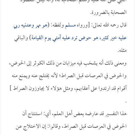
النبي صلى الله عليه وسلم أصحاب له، وأنه ليس المقصود
الصحابة بالضرورة.
قال رحمه الله تعالى: [ورواه
مسلم
ولفظه: (
هو نهر وعدنيه ربي
عليه خير كثير، هو حوض ترد عليه أمتي يوم القيامة
) والباقي
مثله.
ومعنى ذلك أنه يشخب فيه ميزابان من ذلك الكوثر إلى الحوض،
والحوض في العرصات قبل الصراط؛ لأنه يختلج عنه ويمنع منه
أقوام قد ارتدوا على أعقابهم، ومثل هؤلاء لا يجاوزون الصراط ]
.
هذا التفسير قد عارضه بعض أهل العلم، أي: استنتاج أن
الحوض في العرصات قبل الصراط، وقالوا: إن الاختلاج عن