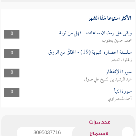
الأكثر استماعا لهذا الشهر
وبقى على رمضان ساعات .. فهل من توبة
0
محمد حسين يعقوب
سلسلة الحضارة النبوية (19) - الخَلقُ من الرزق
0
زغلول النجار
سورة الإنفطار
0
عبد الرشيد بن الشيخ علي صوفي
سورة النبأ
0
أحمد المعصراوي
عدد مرات
3095037716
الاستماع