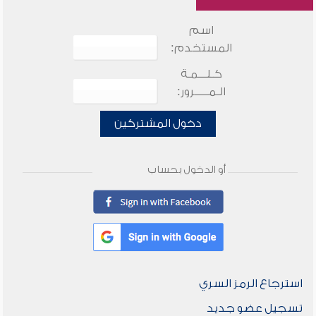
اسم
المستخدم:
كـلـــمـة
الـمـــــرور:
دخول المشتركين
أو الدخول بحساب
استرجاع الرمز السري
تسجيل عضو جديد