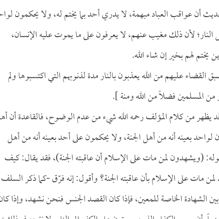
يث أن عواقب العباد مبهمة، لا يدري أحد بما يختم له، ولا يحكمون لواح
هل النار؛ لأن ذلك مغيب عنهم، لا يعرفون على ما يموت عليه الإنسان،
ن يختم لهم بخير إن شاء الله.
ق القضاء عليهم من الله يعذبون بالنار مدة لذنوبهم التي اكتسبوها ولم
ار من المسلمين فضلاً من الله ومنة ].
 قد يظهر من كلام المؤلف رحمه الله شيء من عدم الوضوح، فالقاعدة أن أه
لواحد بعينه أنه من أهل الجنة، ولا يحكمون على أحد بعينه أنه من أهل
قوله: (ويشهدون لمن مات على الإسلام أن عاقبته الجنة)، فقد يقال: كيف
لمن مات على الإسلام بأن عاقبته الجنة؟ وأقول: إنه فرّق -كما ذكر السلف
 الشهادة الخاصة للمعين، فإذا كان القصد الجنس فنحن نشهد، وإذا كان