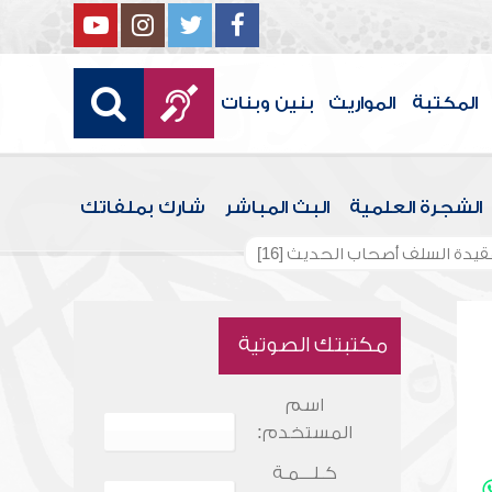
المكتبة
المواريث
بنين وبنات
الشجرة العلمية
البث المباشر
شارك بملفاتك
يدة السلف أصحاب الحديث [16]
مكتبتك الصوتية
اسم
المستخدم:
كـلـــمـة