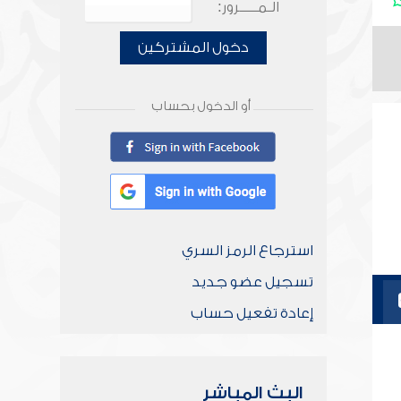
الـمـــــرور:
دخول المشتركين
أو الدخول بحساب
استرجاع الرمز السري
تسجيل عضو جديد
إعادة تفعيل حساب
البث المباشر