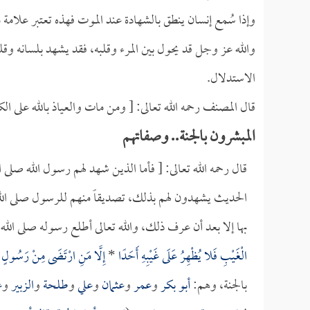
وإذا سُمع إنسان ينطق بالشهادة عند الموت فهذه تعتبر علامة م
والله عز وجل قد يحول بين المرء وقلبه، فقد يشهد بلسانه وقلب
الاستدلال.
قال المصنف رحمه الله تعالى: [ ومن مات والعياذ بالله على الكف
المبشرون بالجنة.. وصفاتهم
قال رحمه الله تعالى: [ فأما الذين شهد لهم رسول الله صلى
الحديث يشهدون لهم بذلك، تصديقاً منهم للرسول صلى الله ع
بها إلا بعد أن عرف ذلك، والله تعالى أطلع رسوله صلى الل
الْغَيْبِ فَلا يُظْهِرُ عَلَى غَيْبِهِ أَحَدًا
*
إِلَّا مَنِ ارْتَضَى مِنْ رَسُولٍ
بالجنة، وهم:
أبو بكر
و
عمر
و
عثمان
و
علي
و
طلحة
و
الزبير
و
ع