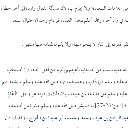
ن علامات السعادة؛ ولا يجزم بها، لأن مسألة النفاق واردة إلى آخر لحظة،
ه في وادٍ آخر، والله أعلم بحال العباد، فما دام وجد الاحتمال سقط
ر فمرده إلى النار لا ينجو منها، ولا يكون لمقامه فيها منتهى.
 الله عليه وسلم من أصحابه بأعيانهم بأنهم من أهل الجنة، فإن أصحاب
ليه وسلم فيما ذكره ووعده لهم، فإنه صلى الله عليه وسلم لم يشهد لهم
ه عليه وسلم على ما شاء من غيبه، وبيان ذلك في قوله عز وجل:
عَالِمُ
[الجن:26-27]، وقد بشر صلى الله عليه وسلم عشرة من أصحابه
بد الرحمن بن عوف
و
سعد
و
سعيد
و
أبو عبيدة بن الجراح
، وكذلك قال