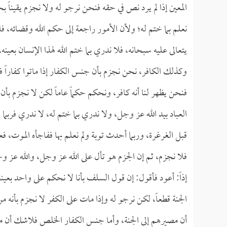
المعين إذا لم يرد نص في حقه فنحن نرجو له ولا نجزم يقيناً بح
نعلم بما ختم له؛ ولأن الأمور راجعة إلى حكم الله وقضائه، ف
يتعالى عليه سبحانه، فلا ندري بما ختم الله لهذا الإنسان بعينه
وكذلك الكافر، نحن نجزم بأن جنس الكفار إذا ماتوا كفاراً فإن
فنحن يظهر لنا أنه كافر، ونحكم حكماً عاماً لكن لا نجزم بأن
العباد بيد الله عز وجل، ولا ندري بما ختم له، لا ندري فربما خ
قبل الغرغرة، وربما أحدث توبة ولم نعلم بها ففاجأه الموت، فعل
فلا نجزم، ثم إن الجزم هو تأل على الله عز وجل، والله عز وجل 
إذاً: أعود فأقول: إن قول السلف بأنا لا نحكم على واحد بعينه
الجنة قطعاً، لكن نرجو له وإذا مات على الكفر لا نجزم بأنه 
أن مصيرهم إلى الجنة، وأما جنس الكفار الخلص فلاشك أن مص