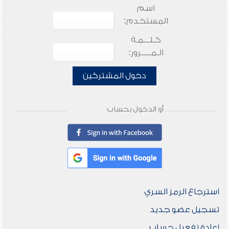
اسم
المستخدم:
كـلـــمـة
الـمـــــرور:
دخول المشتركين
أو الدخول بحساب
استرجاع الرمز السري
تسجيل عضو جديد
إعادة تفعيل حساب