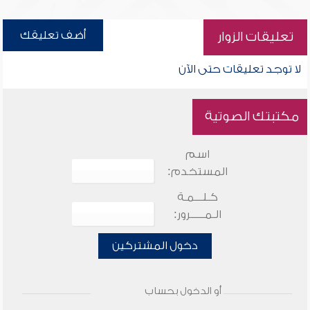
أضف تعليقك
تعليقات الزوار
لا توجد تعليقات حتى الآن
مكتبتك الصوتية
اسم
المستخدم:
كـلـــمـة
الـمـــــرور:
دخول المشتركين
أو الدخول بحساب