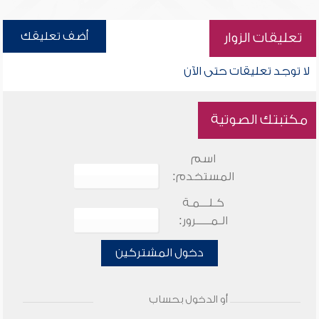
أضف تعليقك
تعليقات الزوار
لا توجد تعليقات حتى الآن
مكتبتك الصوتية
اسم
المستخدم:
كـلـــمـة
الـمـــــرور:
دخول المشتركين
أو الدخول بحساب