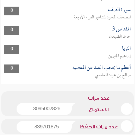
سورة الصف
0
المصحف المجود لمشاهير القراء الأربعة
المقناص 3
0
حامد الضبعان
الثريا
0
إبراهيم الجبرين
أعظم ما يحجب العبد عن المعصية
0
صالح بن عواد المغامسي
عدد مرات
3095002826
الاستماع
عدد مرات الحفظ
839701875