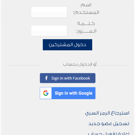
اسم
المستخدم:
كـلـــمـة
الـمـــــرور:
دخول المشتركين
أو الدخول بحساب
استرجاع الرمز السري
تسجيل عضو جديد
إعادة تفعيل حساب