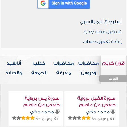
استرجاع الرمز السري
تسجيل عضو جديد
إعادة تفعيل حساب
قرآن كريم
محاضرات
محاضرات
خطب
أناشيد
ودروس
مفرغة
الجمعة
وقصائد
المزيد
المزيد
المزيد
المزيد
المزيد
سورة الفيل برواية
سورة يس برواية
حفص عن عاصم
حفص عن عاصم
محمد مكي
محمد مكي
تقييم المادة:
تقييم المادة: