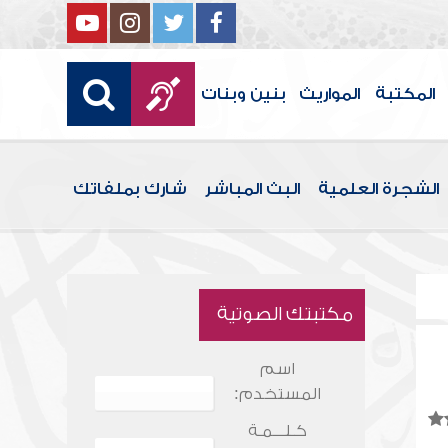
المكتبة
المواريث
بنين وبنات
الشجرة العلمية
البث المباشر
شارك بملفاتك
مكتبتك الصوتية
اسم
المستخدم:
كـلـــمـة