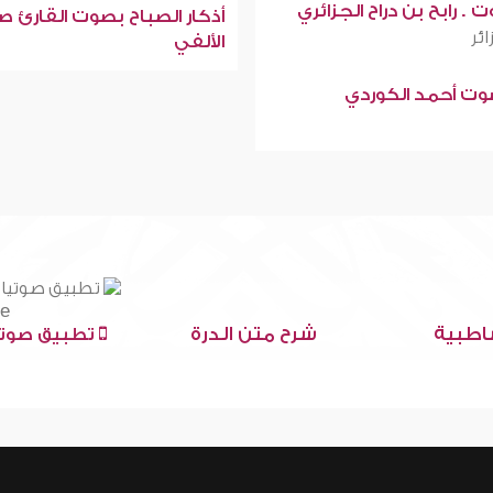
 . رابح بن دراح الجزائري
أذكار الصباح بصوت القارئ ص
ائر
الألفي
صوت أحمد الكوردي
اطبية
شرح متن الدرة
تطبيق صوتي