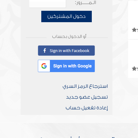
الـمـــــرور:
دخول المشتركين
أو الدخول بحساب
استرجاع الرمز السري
تسجيل عضو جديد
إعادة تفعيل حساب