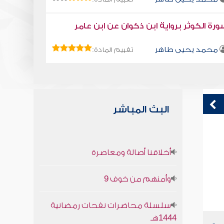
رة الكوثر برواية ابن ذكوان عن ابن عامر
محمد يحيى طاهر
تقييم المادة:
البث المباشر
القدر سر الله في خلقه
ك
أخلاقنا أصالة ومعاصرة
صابر دياب
وأمنهم من خوف 9
سلسلة محاضرات نفحات رمضانية
1444هـ